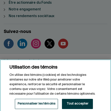
Être actionnaire du Fonds
Notre engagement
Nos rendements sociétaux
Suivez-nous
Informations générales
Utilisation des témoins
Renseignements personnels
Conditions d'utilisation
On utilise des témoins (cookies) et des technologies
Accessibilité
similaires sur notre site Web pour améliorer votre
expérience, renforcer la sécurité et personnaliser le
Personnaliser les témoins
contenu que vous voyez. Votre consentement est
nécessaire pour l'utilisation de certains témoins optionnels.
ENGLISH
EN
Personnaliser les témoins
Tout accepter
Fonds de solidarité FTQ
2026
©