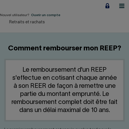
Aller
au
contenu
Nouvel utilisateur?
Ouvrir un compte
Retraits et rachats
Particuliers
Employeurs
Comment rembourser mon REEP?
Financement d'entreprise
Notre Impact
Le remboursement d'un REEP
s'effectue en cotisant chaque année
À propos
à son REER de façon à remettre une
partie du montant emprunté. Le
remboursement complet doit être fait
LIENS RAPIDES
dans un délai maximal de 10 ans.
Accueil
Carrière