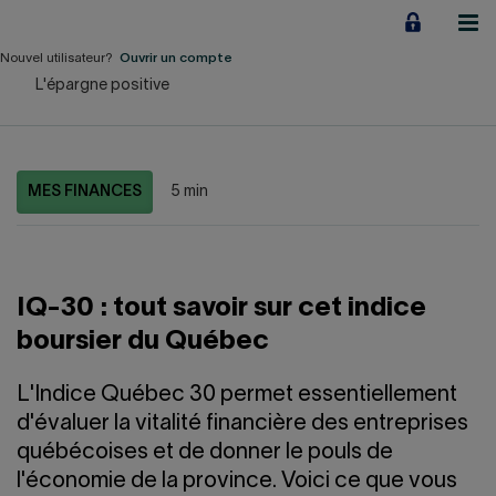
Aller
au
contenu
Nouvel utilisateur?
Ouvrir un compte
L'épargne positive
Particuliers
Employeurs
MES FINANCES
5 min
Financement d'entreprise
Notre Impact
IQ-30 : tout savoir sur cet indice
À propos
boursier du Québec
LIENS RAPIDES
L'Indice Québec 30 permet essentiellement
d'évaluer la vitalité financière des entreprises
Accueil
Carrière
québécoises et de donner le pouls de
l'économie de la province. Voici ce que vous