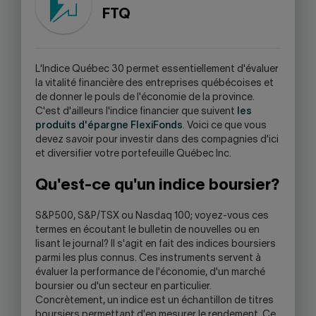
WARNING,
FTQ
THIS
LINK
WILL
OPEN
L'Indice Québec 30 permet essentiellement d'évaluer
YOUR
la vitalité financière des entreprises québécoises et
SKYPE
de donner le pouls de l'économie de la province.
APPLICATION.
C'est d'ailleurs l'indice financier que suivent
les
produits d'épargne FlexiFonds
. Voici ce que vous
devez savoir pour investir dans des compagnies d'ici
et diversifier votre portefeuille Québec Inc.
Qu'est-ce qu'un indice boursier?
S&P500, S&P/TSX ou Nasdaq 100; voyez-vous ces
termes en écoutant le bulletin de nouvelles ou en
lisant le journal? Il s'agit en fait des indices boursiers
parmi les plus connus. Ces instruments servent à
évaluer la performance de l'économie, d'un marché
boursier ou d'un secteur en particulier.
Concrètement, un indice est un échantillon de titres
boursiers permettant d'en mesurer le rendement. Ce