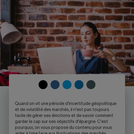
Nous joindre
Salle de presse
English
COPY
SHARE
SHARE
SHARE
SHARE
TO
ON
ON
ON
ON
CLIPBOARD
FACEBOOK
TWITTER
LINKEDIN
SKYPE
Q
uand on vit une période d'incertitude géopolitique
-
et de volatilité des marchés, il n'est pas toujours
WARNING,
facile de gérer ses émotions et de savoir comment
THIS
garder le cap sur ses objectifs d'épargne. C'est
LINK
pourquoi, on vous propose du contenu pour vous
WILL
aider à faire face aux fluctuations des marchés