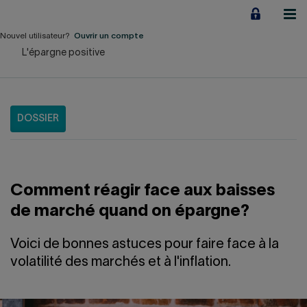
Aller
au
contenu
Nouvel utilisateur?
Ouvrir un compte
L'épargne positive
Particuliers
Employeurs
DOSSIER
Financement d'entreprise
Notre Impact
Comment réagir face aux baisses
À propos
de marché quand on épargne?
LIENS RAPIDES
Voici de bonnes astuces pour faire face à la
volatilité des marchés et à l'inflation.
Accueil
Carrière