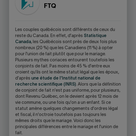
WARNING,
FTQ
THIS
LINK
WILL
OPEN
L
es couples québécois sont différents de ceux du
YOUR
reste du Canada. En effet, d'après
Statistique
SKYPE
Canada
, les Québécois sont près de deux fois plus
APPLICATION.
nombreux (20 %) que les Canadiens (11 %) à opter
pour l'union de fait plutôt que pour le mariage.
Plusieurs mythes coriaces entourent toutefois les
conjoints de fait. Pas moins de 45 % d'entre eux
croient qu'ils ont le même statut légal que les époux,
d'après
une étude de l'Institut national de
recherche scientifique (INRS)
. Alors que la définition
de conjoint de fait n'est pas uniforme, pour plusieurs,
dont Revenu Québec, on le devient après 12 mois de
vie commune, ou une fois qu'on a un enfant. Si ce
statut amène quelques changements d'ordres légal
et fiscal, il n'octroie toutefois pas toujours les
mêmes droits que le mariage. Voici donc les
principales différences entre le mariage et l'union de
fait.