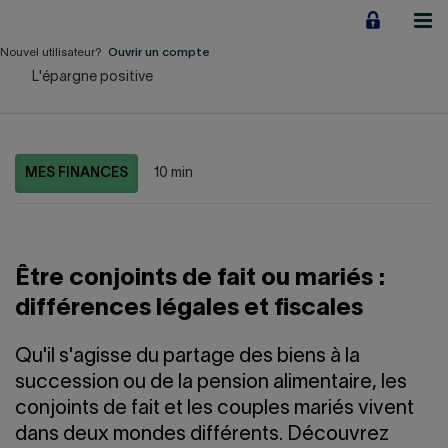
Aller
au
contenu
Nouvel utilisateur?
Ouvrir un compte
L'épargne positive
Particuliers
Employeurs
MES FINANCES
10 min
Financement d'entreprise
Notre Impact
Être conjoints de fait ou mariés :
À propos
différences légales et fiscales
LIENS RAPIDES
Qu'il s'agisse du partage des biens à la
succession ou de la pension alimentaire, les
Accueil
Carrière
conjoints de fait et les couples mariés vivent
dans deux mondes différents. Découvrez