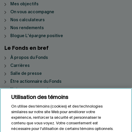
Mes objectifs
On vous accompagne
Nos calculateurs
Nos rendements
Blogue L'épargne positive
Le Fonds en bref
À propos du Fonds
Carrières
Salle de presse
Être actionnaire du Fonds
Notre engagement
Utilisation des témoins
Nos rendements sociétaux
On utilise des témoins (cookies) et des technologies
similaires sur notre site Web pour améliorer votre
Suivez-nous
expérience, renforcer la sécurité et personnaliser le
contenu que vous voyez. Votre consentement est
nécessaire pour l'utilisation de certains témoins optionnels.