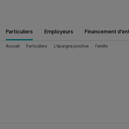
Aller
au
contenu
Particuliers
Employeurs
Financement d'ent
Accueil
Particuliers
L'épargne positive
Famille