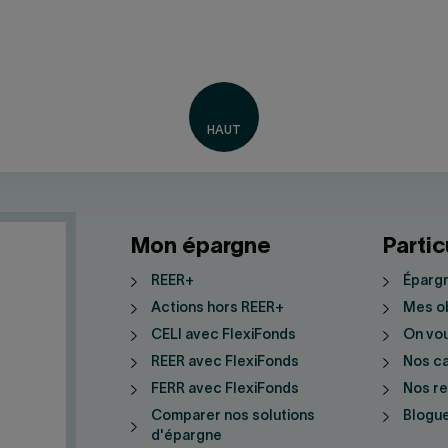
Mon épargne
Partic
REER+
Épargn
Actions hors REER+
Mes ob
CELI avec FlexiFonds
On vo
REER avec FlexiFonds
Nos ca
FERR avec FlexiFonds
Nos r
Comparer nos solutions
Blogue
d'épargne