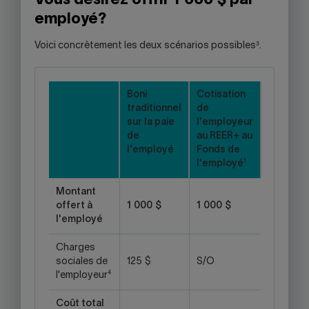
Vous désirez offrir 1 000 $ par
employé?
Voici concrètement les deux scénarios possibles³.
Boni
Cotisation
traditionnel
de
sur la paie
l'employeur
de
au REER+ au
l'employé
Fonds de
1
l'employé
Montant
offert à
1 000 $
1 000 $
l'employé
Charges
sociales de
125 $
S/O
4
l'employeur
Coût total