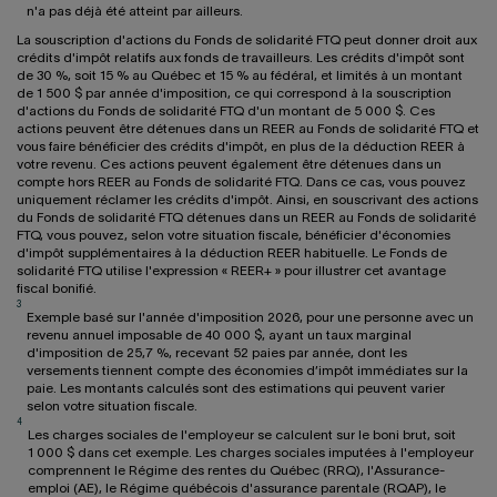
n'a pas déjà été atteint par ailleurs.
La souscription d'actions du Fonds de solidarité FTQ peut donner droit aux
crédits d'impôt relatifs aux fonds de travailleurs. Les crédits d'impôt sont
de 30 %, soit 15 % au Québec et 15 % au fédéral, et limités à un montant
de 1 500 $ par année d'imposition, ce qui correspond à la souscription
d'actions du Fonds de solidarité FTQ d'un montant de 5 000 $. Ces
actions peuvent être détenues dans un REER au Fonds de solidarité FTQ et
vous faire bénéficier des crédits d'impôt, en plus de la déduction REER à
votre revenu. Ces actions peuvent également être détenues dans un
compte hors REER au Fonds de solidarité FTQ. Dans ce cas, vous pouvez
uniquement réclamer les crédits d'impôt. Ainsi, en souscrivant des actions
du Fonds de solidarité FTQ détenues dans un REER au Fonds de solidarité
FTQ, vous pouvez, selon votre situation fiscale, bénéficier d'économies
d'impôt supplémentaires à la déduction REER habituelle. Le Fonds de
solidarité FTQ utilise l'expression « REER+ » pour illustrer cet avantage
fiscal bonifié.
3
Exemple basé sur l'année d'imposition 2026, pour une personne avec un
revenu annuel imposable de 40 000 $, ayant un taux marginal
d'imposition de 25,7 %, recevant 52 paies par année, dont les
versements tiennent compte des économies d’impôt immédiates sur la
paie. Les montants calculés sont des estimations qui peuvent varier
selon votre situation fiscale.
4
Les charges sociales de l'employeur se calculent sur le boni brut, soit
1 000 $ dans cet exemple. Les charges sociales imputées à l'employeur
comprennent le Régime des rentes du Québec (RRQ), l'Assurance-
emploi (AE), le Régime québécois d'assurance parentale (RQAP), le