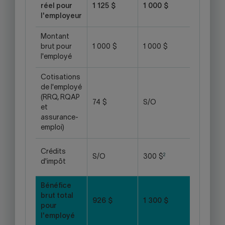
réel pour
1 125 $
1 000 $
l'employeur
Montant
brut pour
1 000 $
1 000 $
l'employé
Cotisations
de l'employé
(RRQ, RQAP
74 $
S/O
et
assurance-
emploi)
Crédits
2
S/O
300 $
d'impôt
Bénéfice
brut total
926 $
1 300 $
pour
l'employé