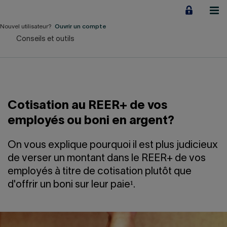
Aller
au
contenu
Nouvel utilisateur?
Ouvrir un compte
Conseils et outils
Particuliers
Employeurs
Financement d'entreprise
Cotisation au REER+ de vos
Notre Impact
employés ou boni en argent?
À propos
On vous explique pourquoi il est plus judicieux
de verser un montant dans le REER+ de vos
employés à titre de cotisation plutôt que
LIENS RAPIDES
d'offrir un boni sur leur paie¹.
Accueil
Carrière