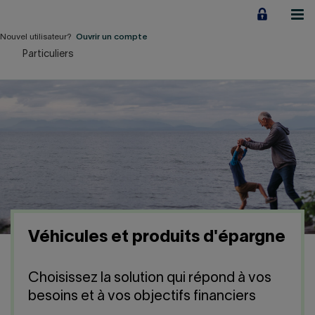
Aller
au
contenu
Nouvel utilisateur?
Ouvrir un compte
Particuliers
Particuliers
Employeurs
Financement d'entreprise
Notre Impact
À propos
Véhicules et produits d'épargne
LIENS RAPIDES
Choisissez la solution qui répond à vos
Accueil
Carrière
besoins et à vos objectifs financiers