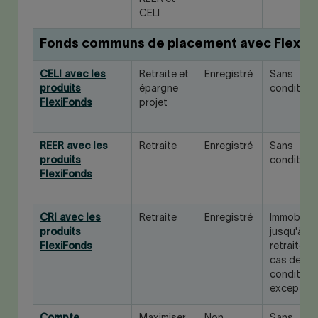
CELI
Fonds communs de placement avec FlexiF
CELI avec les
Retraite et
Enregistré
Sans
produits
épargne
condition
FlexiFonds
projet
REER avec les
Retraite
Enregistré
Sans
produits
condition
FlexiFonds
CRI avec les
Retraite
Enregistré
Immobilisé
produits
jusqu'à la
FlexiFonds
retraite, s
cas de
condition
exception