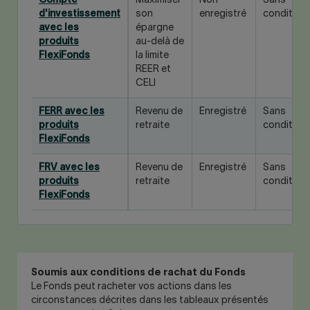
Compte
Maximiser
Non
Sans
d'investissement
son
enregistré
condition
avec les
épargne
produits
au-delà de
FlexiFonds
la limite
REER et
CELI
FERR avec les
Revenu de
Enregistré
Sans
produits
retraite
condition
FlexiFonds
FRV avec les
Revenu de
Enregistré
Sans
produits
retraite
condition
FlexiFonds
Soumis aux conditions de rachat du Fonds
Le Fonds peut racheter vos actions dans les
circonstances décrites dans les tableaux présentés