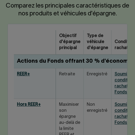
Comparez les principales caractéristiques de
nos produits et véhicules d'épargne.
Objectif
Type de
d'épargne
véhicule
Condition
principal
d'épargne
rachat
Actions du Fonds offrant 30 % d'économie
REER+
Retraite
Enregistré
Soumis a
condition
rachat du
Fonds
Hors REER+
Maximiser
Non
Soumis a
son
enregistré
condition
épargne
rachat du
au-delà de
Fonds
la limite
REER et