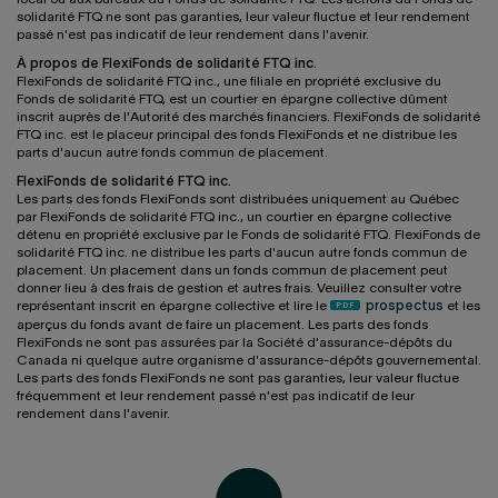
solidarité FTQ ne sont pas garanties, leur valeur fluctue et leur rendement
passé n'est pas indicatif de leur rendement dans l'avenir.
À propos de FlexiFonds de solidarité FTQ inc.
FlexiFonds de solidarité FTQ inc., une filiale en propriété exclusive du
Fonds de solidarité FTQ, est un courtier en épargne collective dûment
inscrit auprès de l'Autorité des marchés financiers. FlexiFonds de solidarité
FTQ inc. est le placeur principal des fonds FlexiFonds et ne distribue les
parts d'aucun autre fonds commun de placement.
FlexiFonds de solidarité FTQ inc.
Les parts des fonds FlexiFonds sont distribuées uniquement au Québec
par FlexiFonds de solidarité FTQ inc., un courtier en épargne collective
détenu en propriété exclusive par le Fonds de solidarité FTQ. FlexiFonds de
solidarité FTQ inc. ne distribue les parts d'aucun autre fonds commun de
placement. Un placement dans un fonds commun de placement peut
donner lieu à des frais de gestion et autres frais. Veuillez consulter votre
représentant inscrit en épargne collective et lire le
prospectus
et les
aperçus du fonds avant de faire un placement. Les parts des fonds
FlexiFonds ne sont pas assurées par la Société d'assurance-dépôts du
Canada ni quelque autre organisme d'assurance-dépôts gouvernemental.
Les parts des fonds FlexiFonds ne sont pas garanties, leur valeur fluctue
fréquemment et leur rendement passé n'est pas indicatif de leur
rendement dans l'avenir.