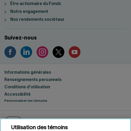
Être actionnaire du Fonds
Notre engagement
Nos rendements sociétaux
Suivez-nous
Informations générales
Renseignements personnels
Conditions d'utilisation
Accessibilité
Personnaliser les témoins
ENGLISH
EN
Fonds de solidarité FTQ
2026
©
Utilisation des témoins