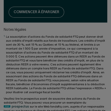
COMMENCER À ÉPARGNER
Notes légales
1
La souscription d'actions du Fonds de solidarité FTQ peut donner droit
aux crédits d'impôt relatifs aux fonds de travailleurs. Les crédits d'impôt
sont de 30 %, soit 15 % au Québec et 15 % au fédéral, et limités à un
montant de 1 500 $ par année d'imposition, ce qui correspond à la
souscription d'actions du Fonds de solidarité FTQ d'un montant de
5 000 $. Ces actions peuvent être détenues dans un REER au Fonds de
solidarité FTQ et vous faire bénéficier des crédits d'impôt, en plus de la
déduction REER à votre revenu. Ces actions peuvent également être
détenues dans un compte hors REER au Fonds de solidarité FTQ. Dans
ce cas, vous pouvez uniquement réclamer les crédits d'impôt. Ainsi, en
souscrivant des actions du Fonds de solidarité FTQ détenues dans un
REER au Fonds de solidarité FTQ, vous pouvez, selon votre situation
fiscale, bénéficier d'économies d'impôt supplémentaires à la déduction
REER habituelle. Le Fonds de solidarité FTQ utilise l'expression « REER+ »
pour illustrer cet avantage fiscal bonifié.
Veuillez lire le prospectus avant de souscrire des actions du Fonds de
solidarité FTQ. Vous pouvez vous procurer un exemplaire du
prospectus
sur le site Web fondsftq.com, auprès d'un responsable
local ou aux bureaux du Fonds de solidarité FTQ. Les actions du Fonds de