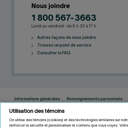
Nous joindre
1 800 567-3663
Lundi au vendredi : de 8 h 30 à 17 h
Autres façons de nous joindre
Trouvez un point de service
Consulter la FAQ
Informations générales
Renseignements personnels
Utilisation des témoins
On utilise des témoins (cookies) et des technologies similaires sur not
ENGLISH
EN
renforcer la sécurité et personnaliser le contenu que vous voyez. Votre