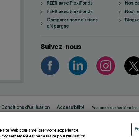
REER avec FlexiFonds
Nos ca
FERR avec FlexiFonds
Nos r
Comparer nos solutions
Blogue
d'épargne
Suivez-nous
Conditions d'utilisation
Accessibilité
Personnaliser les témoins
Pe
re site Web pour améliorer votre expérience,
 consentement est nécessaire pour l'utilisation