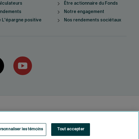
lculateurs
Être actionnaire du Fonds
endements
Notre engagement
 L'épargne positive
Nos rendements sociétaux
rsonnaliser les témoins
Tout accepter
Fonds de solidarité FTQ
2026
©