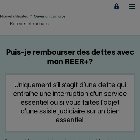
Aller
au
contenu
Nouvel utilisateur?
Ouvrir un compte
Retraits et rachats
Particuliers
Employeurs
Puis-je rembourser des dettes avec
Financement d'entreprise
mon REER+?
Notre Impact
Uniquement s’il s’agit d’une dette qui
À propos
entraîne une interruption d'un service
essentiel ou si vous faites l’objet
LIENS RAPIDES
d’une saisie judiciaire sur un bien
essentiel.
Accueil
Carrière