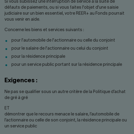
Nous joindre
Salle de presse
Si vous subissez une interruption de service à la suite de
défauts de paiements, ou si vous faites l'objet d'une saisie
judiciaire sur un bien essentiel, votre REER+ au Fonds pourrait
English
vous venir en aide.
Concerne les biens et services suivants :
pour l'automobile de l'actionnaire ou celle du conjoint
pour le salaire de l'actionnaire ou celui du conjoint
pour la résidence principale
pour un service public portant sur la résidence principale
Exigences :
Ne pas se qualifier sous un autre critère de la Politique d’achat
de gré à gré
ET
démontrer que le recours menace le salaire, l’automobile de
l’actionnaire ou celle de son conjoint, la résidence principale ou
un service public