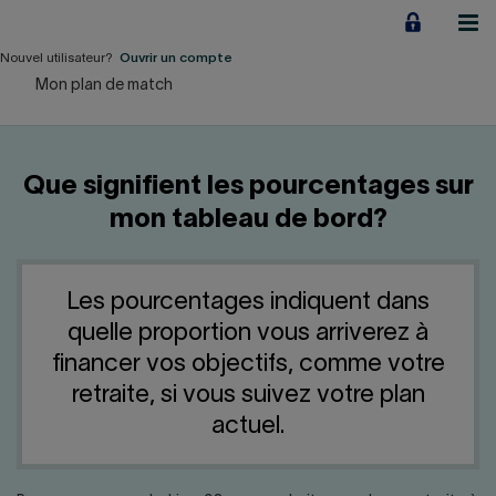
Aller
au
contenu
Nouvel utilisateur?
Ouvrir un compte
Mon plan de match
Particuliers
Employeurs
Que signifient les pourcentages sur
Financement d'entreprise
mon tableau de bord?
Notre Impact
Les pourcentages indiquent dans
À propos
quelle proportion vous arriverez à
financer vos objectifs, comme votre
LIENS RAPIDES
retraite, si vous suivez votre plan
actuel.
Accueil
Carrière