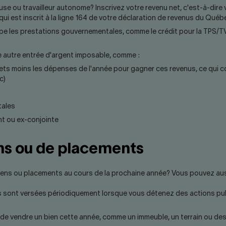
euse ou travailleur autonome? Inscrivez votre revenu net, c'est-à-dire
qui est inscrit à la ligne 164 de votre déclaration de revenus du Québ
pe les prestations gouvernementales, comme le crédit pour la TPS/TV
e autre entrée d'argent imposable, comme :
ets moins les dépenses de l'année pour gagner ces revenus, ce qui co
c)
tales
nt ou ex-conjointe
ns ou de placements
iens ou placements au cours de la prochaine année? Vous pouvez auss
s sont versées périodiquement lorsque vous détenez des actions pub
on de vendre un bien cette année, comme un immeuble, un terrain ou des