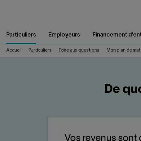
Aller
au
contenu
Particuliers
Employeurs
Financement d'ent
Accueil
Particuliers
Foire aux questions
Mon plan de ma
De qu
Vos revenus sont 