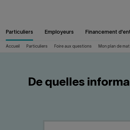
Aller
au
contenu
Particuliers
Employeurs
Financement d'ent
Accueil
Particuliers
Foire aux questions
Mon plan de ma
De quelles informa