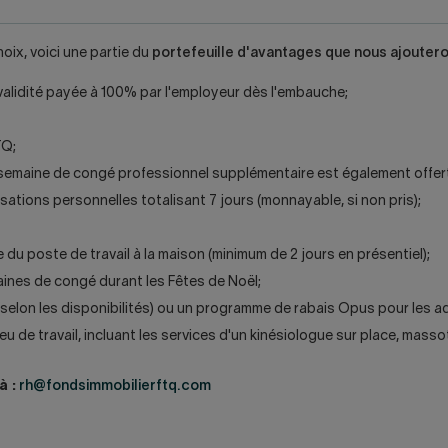
oix, voici une partie du
portefeuille d'avantages que nous ajouter
validité payée à 100% par l'employeur dès l'embauche;
TQ;
emaine de congé professionnel supplémentaire est également offerte 
ations personnelles totalisant 7 jours (monnayable, si non pris);
e du poste de travail à la maison (minimum de 2 jours en présentiel);
maines de congé durant les Fêtes de Noël;
(selon les disponibilités) ou un programme de rabais Opus pour les
u de travail, incluant les services d'un kinésiologue sur place, masso
à :
rh@fondsimmobilierftq.com