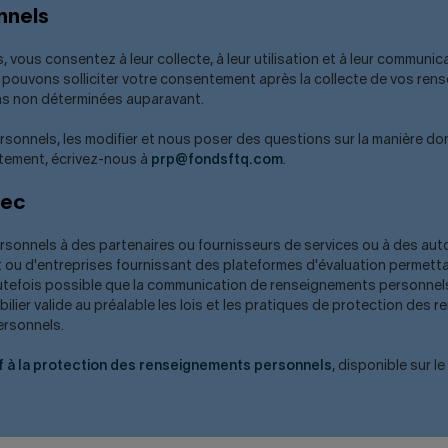
nnels
us consentez à leur collecte, à leur utilisation et à leur communicat
pouvons solliciter votre consentement après la collecte de vos rense
ns non déterminées auparavant.
nels, les modifier et nous poser des questions sur la manière dont 
itement, écrivez-nous à
prp@fondsftq.com
.
bec
onnels à des partenaires ou fournisseurs de services ou à des autor
 ou d'entreprises fournissant des plateformes d'évaluation permettan
tefois possible que la communication de renseignements personnels
ilier valide au préalable les lois et les pratiques de protection des 
ersonnels.
if à la protection des renseignements personnels
, disponible sur 