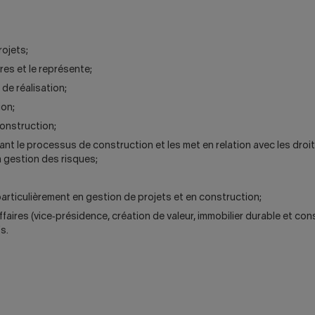
rojets;
res et le représente;
de réalisation;
ion;
construction;
ant le processus de construction et les met en relation avec les droi
a gestion des risques;
articulièrement en gestion de projets et en construction;
faires (vice‑présidence, création de valeur, immobilier durable et cons
s.