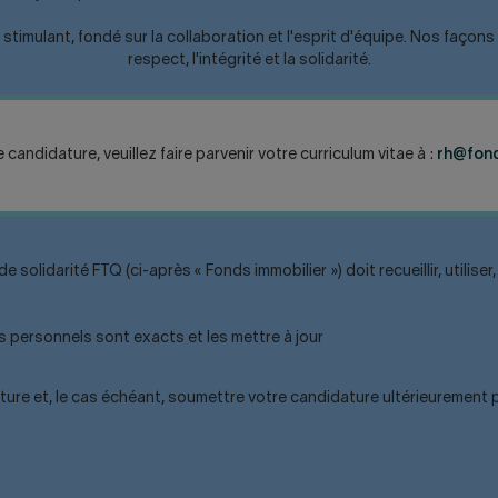
imulant, fondé sur la collaboration et l'esprit d'équipe. Nos façons 
respect, l'intégrité et la solidarité.
candidature, veuillez faire parvenir votre curriculum vitae à :
rh@fond
e solidarité FTQ (ci-après « Fonds immobilier ») doit recueillir, util
s personnels sont exacts et les mettre à jour
ature et, le cas échéant, soumettre votre candidature ultérieurement