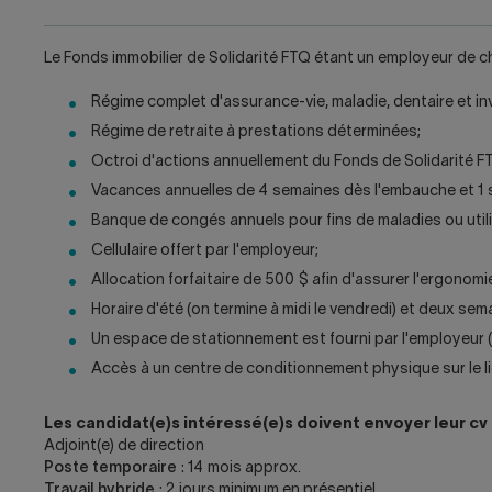
Le Fonds immobilier de Solidarité FTQ étant un employeur de ch
Régime complet d'assurance-vie, maladie, dentaire et in
Régime de retraite à prestations déterminées;
Octroi d'actions annuellement du Fonds de Solidarité F
Vacances annuelles de 4 semaines dès l'embauche et 1 s
Banque de congés annuels pour fins de maladies ou utilis
Cellulaire offert par l'employeur;
Allocation forfaitaire de 500 $ afin d'assurer l'ergonomi
Horaire d'été (on termine à midi le vendredi) et deux se
Un espace de stationnement est fourni par l'employeur 
Accès à un centre de conditionnement physique sur le lie
Les candidat(e)s intéressé(e)s doivent envoyer leur cv 
Adjoint(e) de direction
Poste temporaire
: 14 mois approx.
Travail hybride
: 2 jours minimum en présentiel