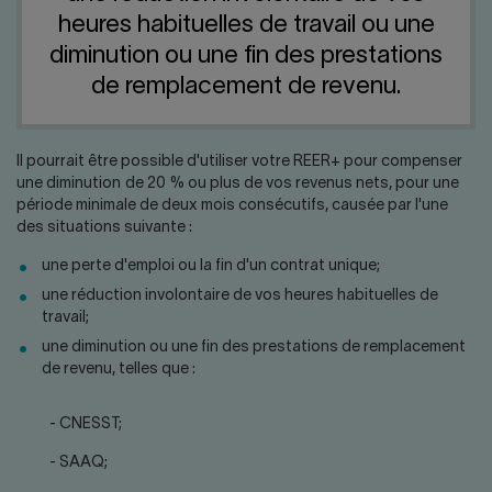
Nous joindre
Salle de presse
heures habituelles de travail ou une
English
diminution ou une fin des prestations
de remplacement de revenu.
Il pourrait être possible d'utiliser votre REER+ pour compenser
une diminution de 20 % ou plus de vos revenus nets, pour une
période minimale de deux mois consécutifs, causée par l'une
des situations suivante :
une perte d'emploi ou la fin d'un contrat unique;
une réduction involontaire de vos heures habituelles de
travail;
une diminution ou une fin des prestations de remplacement
de revenu, telles que :
- CNESST;
- SAAQ;