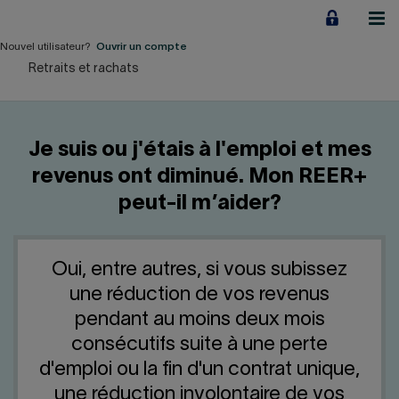
Aller
au
contenu
Nouvel utilisateur?
Ouvrir un compte
Retraits et rachats
Particuliers
Employeurs
Je suis ou j'étais à l'emploi et mes
Financement d'entreprise
revenus ont diminué. Mon REER+
peut-il m’aider?
Notre Impact
À propos
Oui, entre autres, si vous subissez
une réduction de vos revenus
LIENS RAPIDES
pendant au moins deux mois
consécutifs suite à une perte
Accueil
Carrière
d'emploi ou la fin d'un contrat unique,
une réduction involontaire de vos