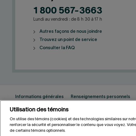
1 800 567-3663
Lundi au vendredi : de 8 h 30 à 17 h
Autres façons de nous joindre
Trouvez un point de service
Consulter la FAQ
Informations générales
Renseignements personnels
Utilisation des témoins
On utilise des témoins (cookies) et des technologies similaires sur not
ENGLISH
EN
renforcer la sécurité et personnaliser le contenu que vous voyez. Votre
de certains témoins optionnels.