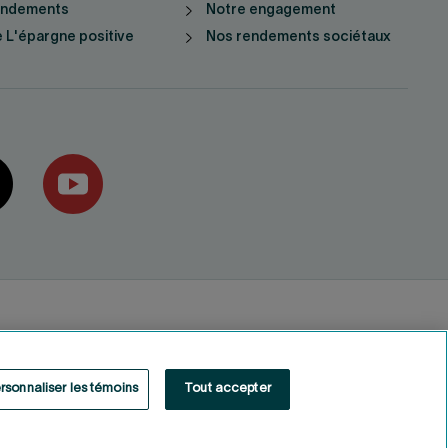
endements
Notre engagement
 L'épargne positive
Nos rendements sociétaux
rsonnaliser les témoins
Tout accepter
Fonds de solidarité FTQ
2026
©