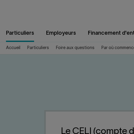
Aller
au
contenu
Particuliers
Employeurs
Financement d'ent
Accueil
Particuliers
Foire aux questions
Par où commenc
Le CELI (compte d