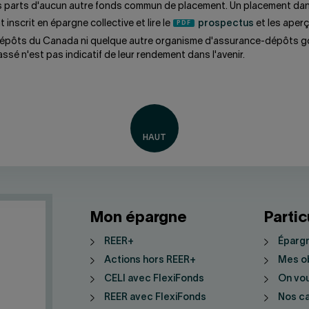
e les parts d'aucun autre fonds commun de placement. Un placement d
 inscrit en épargne collective et lire le
prospectus
et les aperç
dépôts du Canada ni quelque autre organisme d'assurance-dépôts go
ssé n'est pas indicatif de leur rendement dans l'avenir.
Mon épargne
Partic
REER+
Épargn
Actions hors REER+
Mes ob
CELI avec FlexiFonds
On vo
REER avec FlexiFonds
Nos ca