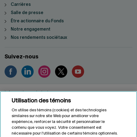
Carrières
Salle de presse
Être actionnaire du Fonds
Notre engagement
Nos rendements sociétaux
Suivez-nous
Informations générales
Utilisation des témoins
Renseignements personnels
Conditions d'utilisation
On utilise des témoins (cookies) et des technologies
Accessibilité
similaires sur notre site Web pour améliorer votre
expérience, renforcer la sécurité et personnaliser le
Personnaliser les témoins
contenu que vous voyez. Votre consentement est
nécessaire pour l'utilisation de certains témoins optionnels.