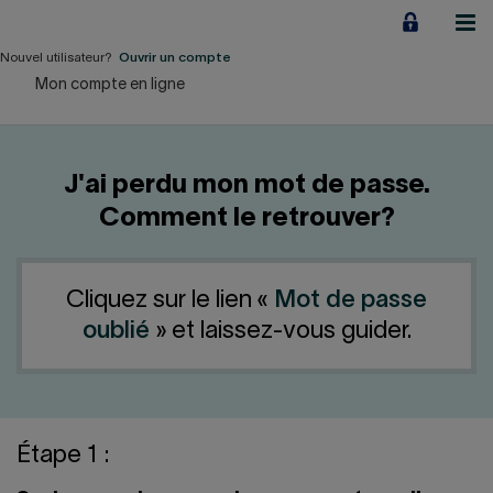
Aller
au
contenu
Nouvel utilisateur?
Ouvrir un compte
Mon compte en ligne
Particuliers
Employeurs
J'ai perdu mon mot de passe.
Financement d'entreprise
Comment le retrouver?
Notre Impact
Cliquez sur le lien «
Mot de passe
À propos
oublié
» et laissez-vous guider.
LIENS RAPIDES
Accueil
Carrière
Étape 1 :