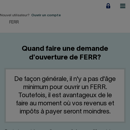
Aller
au
contenu
Nouvel utilisateur?
Ouvrir un compte
FERR
Particuliers
Employeurs
Quand faire une demande
Financement d'entreprise
d'ouverture de FERR?
Notre Impact
De façon générale, il n'y a pas d'âge
À propos
minimum pour ouvrir un FERR.
Toutefois, il est avantageux de le
LIENS RAPIDES
faire au moment où vos revenus et
impôts à payer seront moindres.
Accueil
Carrière