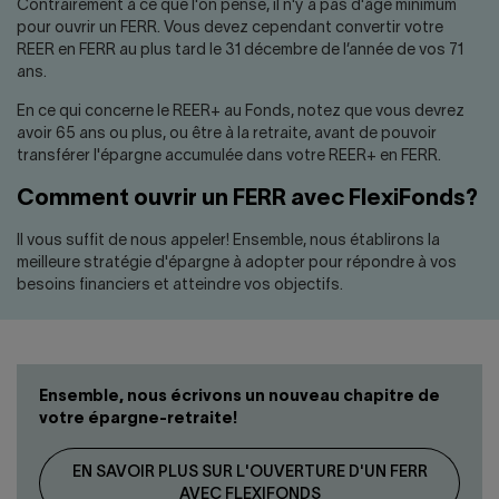
Nous joindre
Salle de presse
Contrairement à ce que l'on pense, il n'y a pas d'âge minimum
pour ouvrir un FERR. Vous devez cependant convertir votre
REER en FERR au plus tard le 31 décembre de l’année de vos 71
English
ans.
En ce qui concerne le REER+ au Fonds, notez que vous devrez
avoir 65 ans ou plus, ou être à la retraite, avant de pouvoir
transférer l'épargne accumulée dans votre REER+ en FERR.
Comment ouvrir un FERR avec FlexiFonds?
Il vous suffit de nous appeler! Ensemble, nous établirons la
meilleure stratégie d'épargne à adopter pour répondre à vos
besoins financiers et atteindre vos objectifs.
Ensemble, nous écrivons un nouveau chapitre de
votre épargne-retraite!
EN SAVOIR PLUS SUR L'OUVERTURE D'UN FERR
AVEC FLEXIFONDS