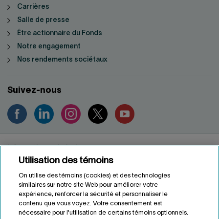
Carrières
Salle de presse
Être actionnaire du Fonds
Notre engagement
Nos rendements sociétaux
Suivez-nous
Informations générales
Utilisation des témoins
Renseignements personnels
Conditions d'utilisation
On utilise des témoins (cookies) et des technologies
Accessibilité
similaires sur notre site Web pour améliorer votre
expérience, renforcer la sécurité et personnaliser le
Personnaliser les témoins
contenu que vous voyez. Votre consentement est
nécessaire pour l'utilisation de certains témoins optionnels.