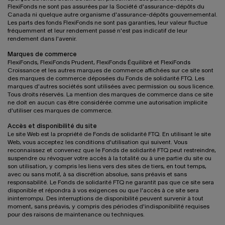
FlexiFonds ne sont pas assurées par la Société d'assurance-dépôts du
Canada ni quelque autre organisme d'assurance-dépôts gouvernemental.
Les parts des fonds FlexiFonds ne sont pas garanties, leur valeur fluctue
fréquemment et leur rendement passé n'est pas indicatif de leur
rendement dans l'avenir.
Marques de commerce
FlexiFonds, FlexiFonds Prudent, FlexiFonds Équilibré et FlexiFonds
Croissance et les autres marques de commerce affichées sur ce site sont
des marques de commerce déposées du Fonds de solidarité FTQ. Les
marques d'autres sociétés sont utilisées avec permission ou sous licence.
Tous droits réservés. La mention des marques de commerce dans ce site
ne doit en aucun cas être considérée comme une autorisation implicite
d'utiliser ces marques de commerce.
Accès et disponibilité du site
Le site Web est la propriété de Fonds de solidarité FTQ. En utilisant le site
Web, vous acceptez les conditions d'utilisation qui suivent. Vous
reconnaissez et convenez que le Fonds de solidarité FTQ peut restreindre,
suspendre ou révoquer votre accès à la totalité ou à une partie du site ou
son utilisation, y compris les liens vers des sites de tiers, en tout temps,
avec ou sans motif, à sa discrétion absolue, sans préavis et sans
responsabilité. Le Fonds de solidarité FTQ ne garantit pas que ce site sera
disponible et répondra à vos exigences ou que l'accès à ce site sera
ininterrompu. Des interruptions de disponibilité peuvent survenir à tout
moment, sans préavis, y compris des périodes d'indisponibilité requises
pour des raisons de maintenance ou techniques.