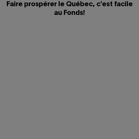
Faire prospérer le Québec, c'est facile
au Fonds!
Profitez d'un service personnalisé
Cliquer
pour
ouvrir/fermer
Épargnez à votre rythme