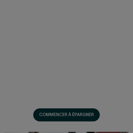
Cliquer
pour
ouvrir/fermer
Adhérez et cotisez en ligne
Cliquer
pour
ouvrir/fermer
COMMENCER À ÉPARGNER