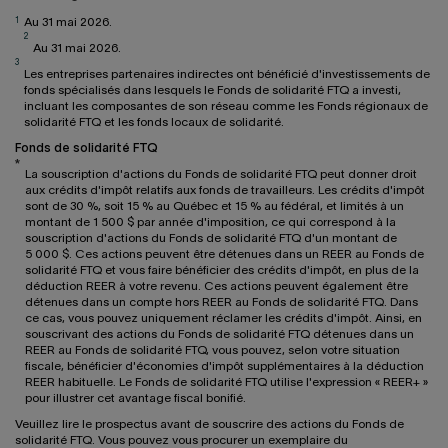
1
Au 31 mai 2026.
2
Au 31 mai 2026.
3
Les entreprises partenaires indirectes ont bénéficié d'investissements de
fonds spécialisés dans lesquels le Fonds de solidarité FTQ a investi,
incluant les composantes de son réseau comme les Fonds régionaux de
solidarité FTQ et les fonds locaux de solidarité.
Fonds de solidarité FTQ
*
La souscription d'actions du Fonds de solidarité FTQ peut donner droit
aux crédits d'impôt relatifs aux fonds de travailleurs. Les crédits d'impôt
sont de 30 %, soit 15 % au Québec et 15 % au fédéral, et limités à un
montant de 1 500 $ par année d'imposition, ce qui correspond à la
souscription d'actions du Fonds de solidarité FTQ d'un montant de
5 000 $. Ces actions peuvent être détenues dans un REER au Fonds de
solidarité FTQ et vous faire bénéficier des crédits d'impôt, en plus de la
déduction REER à votre revenu. Ces actions peuvent également être
détenues dans un compte hors REER au Fonds de solidarité FTQ. Dans
ce cas, vous pouvez uniquement réclamer les crédits d'impôt. Ainsi, en
souscrivant des actions du Fonds de solidarité FTQ détenues dans un
REER au Fonds de solidarité FTQ, vous pouvez, selon votre situation
fiscale, bénéficier d'économies d'impôt supplémentaires à la déduction
REER habituelle. Le Fonds de solidarité FTQ utilise l'expression « REER+ »
pour illustrer cet avantage fiscal bonifié.
Veuillez lire le prospectus avant de souscrire des actions du Fonds de
solidarité FTQ. Vous pouvez vous procurer un exemplaire du