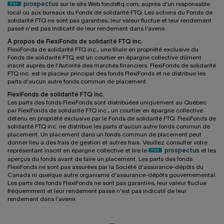
prospectus
sur le site Web fondsftq.com, auprès d'un responsable
local ou aux bureaux du Fonds de solidarité FTQ. Les actions du Fonds de
solidarité FTQ ne sont pas garanties, leur valeur fluctue et leur rendement
passé n'est pas indicatif de leur rendement dans l'avenir.
À propos de FlexiFonds de solidarité FTQ inc.
FlexiFonds de solidarité FTQ inc., une filiale en propriété exclusive du
Fonds de solidarité FTQ, est un courtier en épargne collective dûment
inscrit auprès de l'Autorité des marchés financiers. FlexiFonds de solidarité
FTQ inc. est le placeur principal des fonds FlexiFonds et ne distribue les
parts d'aucun autre fonds commun de placement.
FlexiFonds de solidarité FTQ inc.
Les parts des fonds FlexiFonds sont distribuées uniquement au Québec
par FlexiFonds de solidarité FTQ inc., un courtier en épargne collective
détenu en propriété exclusive par le Fonds de solidarité FTQ. FlexiFonds de
solidarité FTQ inc. ne distribue les parts d'aucun autre fonds commun de
placement. Un placement dans un fonds commun de placement peut
donner lieu à des frais de gestion et autres frais. Veuillez consulter votre
représentant inscrit en épargne collective et lire le
prospectus
et les
aperçus du fonds avant de faire un placement. Les parts des fonds
FlexiFonds ne sont pas assurées par la Société d'assurance-dépôts du
Canada ni quelque autre organisme d'assurance-dépôts gouvernemental.
Les parts des fonds FlexiFonds ne sont pas garanties, leur valeur fluctue
fréquemment et leur rendement passé n'est pas indicatif de leur
rendement dans l'avenir.