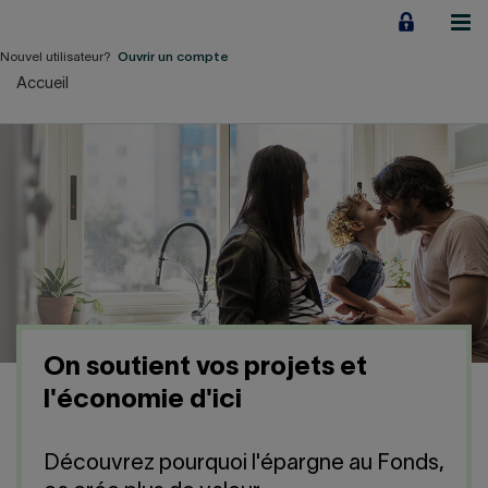
Aller
au
contenu
Nouvel utilisateur?
Ouvrir un compte
Accueil
Particuliers
Employeurs
Financement d'entreprise
Notre Impact
À propos
On soutient vos projets et
LIENS RAPIDES
l'économie d'ici
Accueil
Carrière
Découvrez pourquoi l'épargne au Fonds,