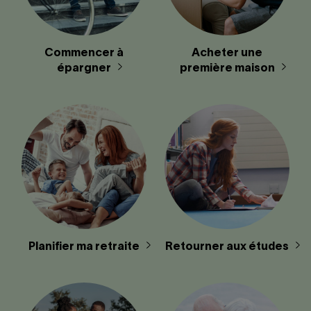
Commencer à
Acheter une
épargner
première maison
Planifier ma retraite
Retourner aux études