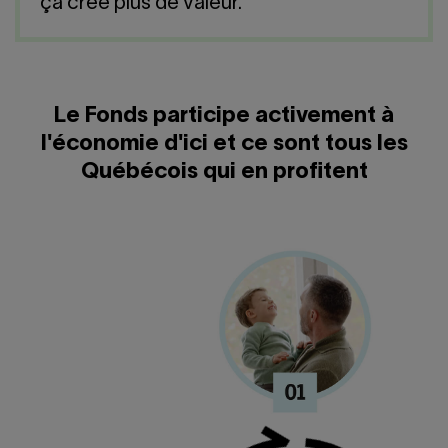
Nous joindre
ça crée plus de valeur.
Salle de presse
English
Le Fonds participe activement à
l'économie d'ici et ce sont tous les
Québécois qui en profitent