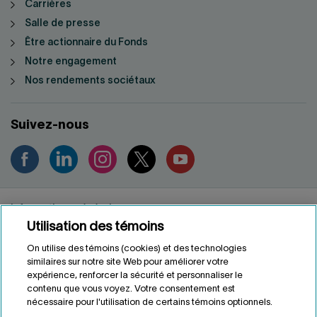
Carrières
Salle de presse
Être actionnaire du Fonds
Notre engagement
Nos rendements sociétaux
Suivez-nous
Informations générales
Utilisation des témoins
Renseignements personnels
Conditions d'utilisation
On utilise des témoins (cookies) et des technologies
Accessibilité
similaires sur notre site Web pour améliorer votre
expérience, renforcer la sécurité et personnaliser le
Personnaliser les témoins
contenu que vous voyez. Votre consentement est
nécessaire pour l'utilisation de certains témoins optionnels.