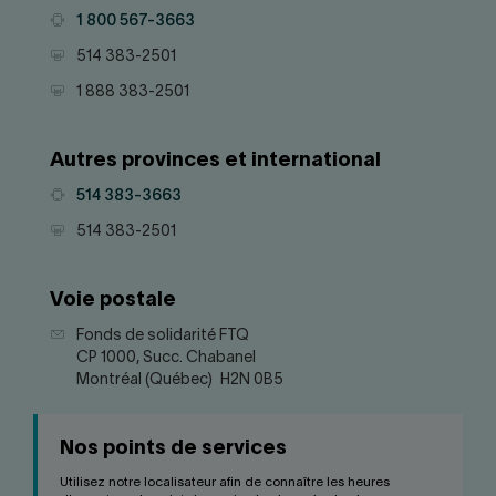
Nous joindre
Salle de presse
Téléphone
1 800 567-3663
English
Télécopieur
514 383-2501
Télécopieur
1 888 383-2501
Autres provinces et international
Téléphone
514 383-3663
Télécopieur
514 383-2501
Voie postale
Adresse
Fonds de solidarité FTQ
CP 1000, Succ. Chabanel
Montréal (Québec) H2N 0B5
Nos points de services
Utilisez notre localisateur afin de connaître les heures