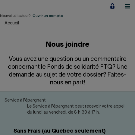
Aller
au
contenu
Nouvel utilisateur?
Ouvrir un compte
Accueil
Particuliers
Employeurs
Nous joindre
Financement d'entreprise
Vous avez une question ou un commentaire
concernant le Fonds de solidarité FTQ? Une
Notre Impact
demande au sujet de votre dossier? Faites-
nous en part!
À propos
Service à l'épargnant
LIENS RAPIDES
Le Service à l'épargnant peut recevoir votre appel
du lundi au vendredi, de 8 h 30 à 17 h.
Accueil
Carrière
Sans Frais (au Québec seulement)