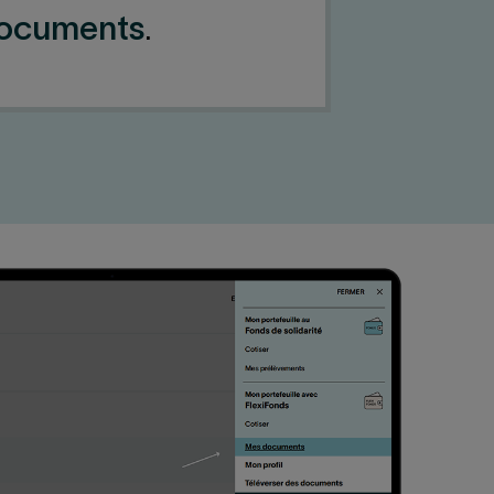
ocuments
.