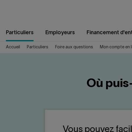
Aller
au
contenu
Particuliers
Employeurs
Financement d'ent
Accueil
Particuliers
Foire aux questions
Mon compte en l
Où puis-
Vous pouvez facil