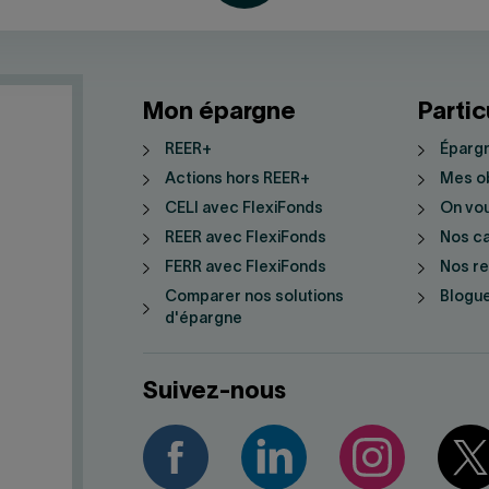
Mon épargne
Partic
REER+
Épargn
Actions hors REER+
Mes ob
CELI avec FlexiFonds
On vo
REER avec FlexiFonds
Nos ca
FERR avec FlexiFonds
Nos r
Comparer nos solutions
Blogue
d'épargne
Suivez-nous