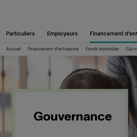
Aller
au
contenu
Particuliers
Employeurs
Financement d'ent
Accueil
Financement d'entreprise
Fonds immobilier
Qui 
Gouvernance