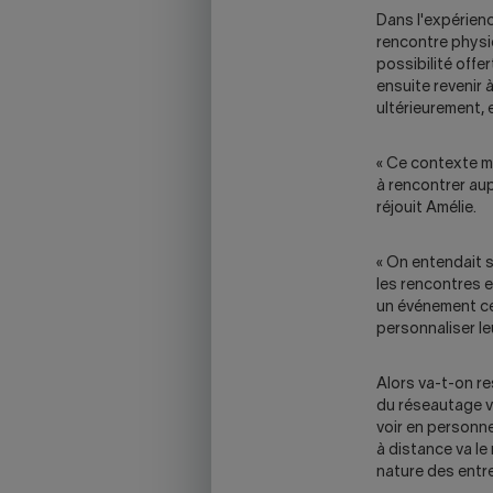
Dans l'expérien
rencontre physiq
possibilité offe
ensuite revenir 
ultérieurement, 
« Ce contexte m
à rencontrer au
réjouit Amélie.
« On entendait s
les rencontres e
un événement ce
personnaliser leu
Alors va-t-on re
du réseautage va
voir en personne
à distance va le 
nature des entre