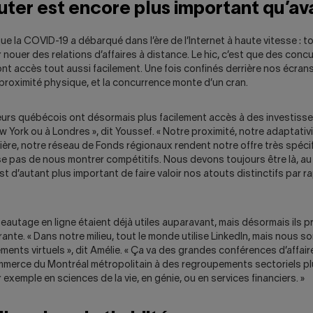
uter est encore plus important qu’av
 la COVID-19 a débarqué dans l’ère de l’Internet à haute vitesse : to
 nouer des relations d’affaires à distance. Le hic, c’est que des conc
nt accès tout aussi facilement. Une fois confinés derrière nos écran
 proximité physique, et la concurrence monte d’un cran.
eurs québécois ont désormais plus facilement accès à des investisseu
w York ou à Londres », dit Youssef. « Notre proximité, notre adaptativi
ière, notre réseau de Fonds régionaux rendent notre offre très spécif
e pas de nous montrer compétitifs. Nous devons toujours être là, au 
st d’autant plus important de faire valoir nos atouts distinctifs par r
seautage en ligne étaient déjà utiles auparavant, mais désormais ils 
nte. « Dans notre milieu, tout le monde utilise LinkedIn, mais nous 
ements virtuels », dit Amélie. « Ça va des grandes conférences d’affair
erce du Montréal métropolitain à des regroupements sectoriels pl
par exemple en sciences de la vie, en génie, ou en services financiers. »