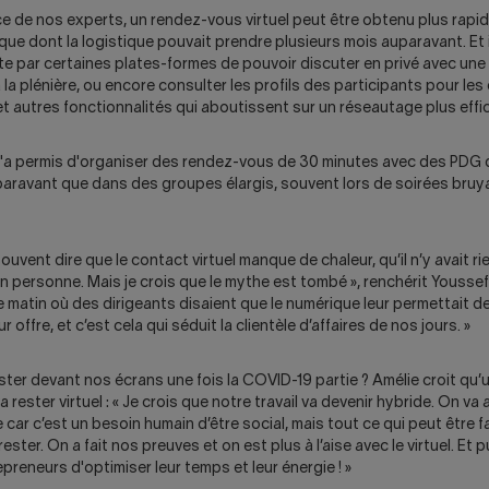
ce de nos experts, un rendez-vous virtuel peut être obtenu plus rap
ue dont la logistique pouvait prendre plusieurs mois auparavant. Et i
rte par certaines plates-formes de pouvoir discuter en privé avec un
à la plénière, ou encore consulter les profils des participants pour le
et autres fonctionnalités qui aboutissent sur un réseautage plus effi
'a permis d'organiser des rendez-vous de 30 minutes avec des PDG qu
paravant que dans des groupes élargis, souvent lors de soirées bruya
ouvent dire que le contact virtuel manque de chaleur, qu’il n’y avait r
n personne. Mais je crois que le mythe est tombé », renchérit Youssef. 
 matin où des dirigeants disaient que le numérique leur permettait d
r offre, et c’est cela qui séduit la clientèle d’affaires de nos jours. »
ster devant nos écrans une fois la COVID-19 partie ? Amélie croit qu
 rester virtuel : « Je crois que notre travail va devenir hybride. On va
 car c’est un besoin humain d’être social, mais tout ce qui peut être f
rester. On a fait nos preuves et on est plus à l’aise avec le virtuel. Et p
preneurs d'optimiser leur temps et leur énergie ! »