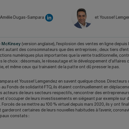
 Amélie Dugas-Sampara
et Youssef Lemg
e McKinsey
(version anglaise), l’explosion des ventes en ligne depuis 
nt autant des consommateurs que des entreprises ; deux tiers d’entr
actions numériques plus importantes que la vente traditionnelle, con
Pas le choix : désormais, le réseautage et le développement d'affaires
ie, et même ceux qui trainaient de la patte ont dû presser le pas.
ampara et Youssef Lemgendez en savent quelque chose. Directeurs 
au Fonds de solidarité FTQ, ils étaient continuellement en déplacem
es acteurs de leurs secteurs respectifs, rencontrer des entrepreneurs
 et s'occuper de leurs investissements en siégeant par exemple sur 
. Forcés de se mettre au 100 % virtuel depuis mars 2020, ils y ont fin
 garderont certaines de leurs nouvelles habitudes à l’avenir, coronav
cipaux constats :