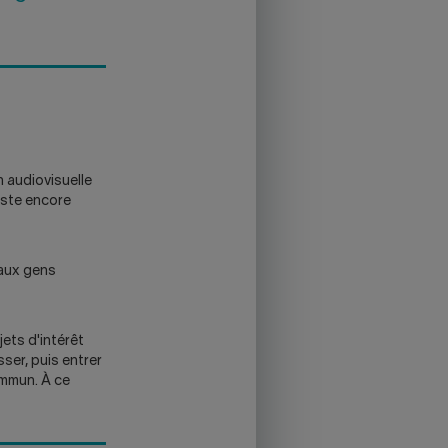
n audiovisuelle
este encore
 aux gens
jets d'intérêt
sser, puis entrer
ommun. À ce