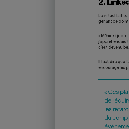
2. Linked
Le virtuel fait 
gênant de point
« Même si je m’e
j’appréhendais t
c’est devenu be
Il faut dire que
encourage les p
« Ces pla
de rédui
les retar
du compt
événement