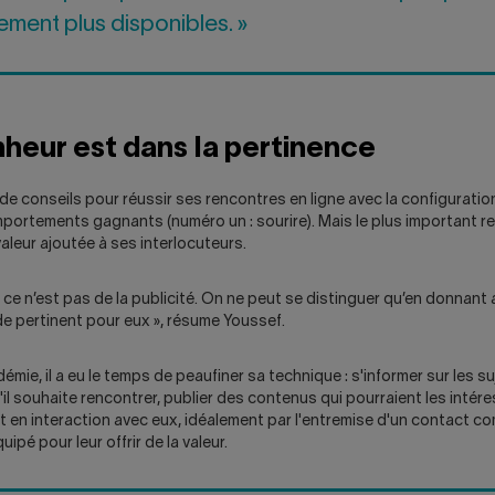
ement plus disponibles. »
nheur est dans la pertinence
e conseils pour réussir ses rencontres en ligne avec la configuratio
mportements gagnants (numéro un : sourire). Mais le plus important r
aleur ajoutée à ses interlocuteurs.
 ce n’est pas de la publicité. On ne peut se distinguer qu’en donnant
e pertinent pour eux », résume Youssef.
émie, il a eu le temps de peaufiner sa technique : s'informer sur les su
'il souhaite rencontrer, publier des contenus qui pourraient les intére
 en interaction avec eux, idéalement par l'entremise d'un contact c
uipé pour leur offrir de la valeur.