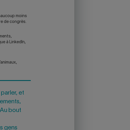
 beaucoup moins
re de congrès.
ements,
ue à LinkedIn,
d’animaux,
parler, et
cements,
« Au bout
es gens