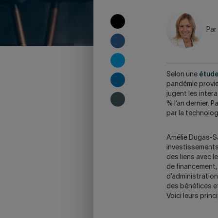
COPY
Par
TO
CLIPBOARD
SHARE
ON
FACEBOOK
SHARE
ON
S
elon une
étud
TWITTER
SHARE
pandémie provie
ON
jugent les inter
LINKEDIN
SHARE
% l’an dernier. 
ON
par la technolog
SKYPE
-
Amélie Dugas-S
WARNING,
investissements 
THIS
des liens avec l
LINK
de financement,
WILL
d’administration
OPEN
des bénéfices et
YOUR
Voici leurs prin
SKYPE
APPLICATION.