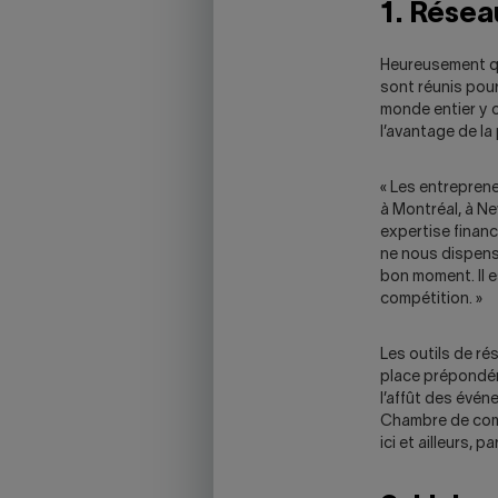
1. Résea
Heureusement que
sont réunis pour
monde entier y o
l’avantage de la
« Les entrepren
à Montréal, à Ne
expertise financ
ne nous dispens
bon moment. Il e
compétition. »
Les outils de ré
place prépondéra
l’affût des évén
Chambre de comm
ici et ailleurs, 