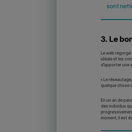
sont nett
3. Le bo
Le web regorge d
idéale et les co
d’apporter une v
« Le réseautage,
quelque chose d
En un an de pand
des individus qu
progressivement
moment, il est éq