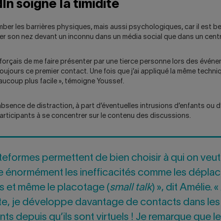
In soigne la timidité
tomber les barrières physiques, mais aussi psychologiques, car il est
er son nez devant un inconnu dans un média social que dans un cent
fforçais de me faire présenter par une tierce personne lors des évén
oujours ce premier contact. Une fois que j’ai appliqué la même techniq
aucoup plus facile », témoigne Youssef.
 l’absence de distraction, à part d’éventuelles intrusions d’enfants ou 
articipants à se concentrer sur le contenu des discussions.
teformes permettent de bien choisir à qui on veut 
re énormément les inefficacités comme les dépla
ds et même le placotage (
small talk
) », dit Amélie. 
e, je développe davantage de contacts dans les
s depuis qu’ils sont virtuels ! Je remarque que l