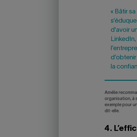
« Bâtir sa
s’éduquer
d'avoir u
LinkedIn,
l’entrepr
d’obtenir
la confia
Amélie recomman
organisation, à 
exemple pour un 
dit-elle.
4. L’effi