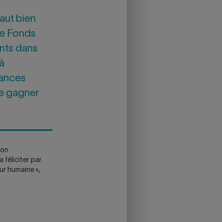
faut bien
le Fonds
ents dans
à
hances
de gagner
son
 féliciter par
ur humaine »,