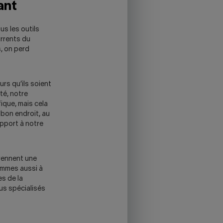
ant
us les outils
urrents du
s, on perd
rs qu’ils soient
té, notre
ique, mais cela
bon endroit, au
apport à notre
prennent une
sommes aussi à
es de la
us spécialisés