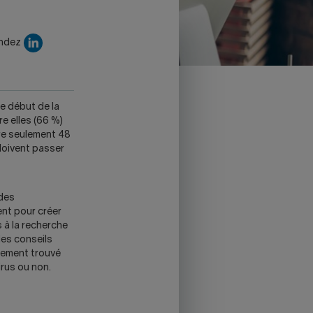
endez
le début de la
e elles (66 %)
tre seulement 48
 doivent passer
des
ent pour créer
 à la recherche
des conseils
alement trouvé
irus ou non.