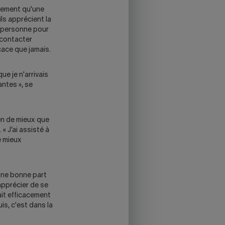
idement qu'une
ls apprécient la
e personne pour
s contacter
cace que jamais.
e je n'arrivais
ntes », se
ien de mieux que
« J’ai assisté à
e mieux
’une bonne part
 apprécier de se
ait efficacement
uis, c'est dans la