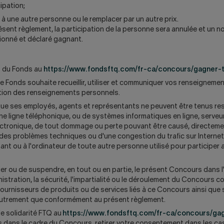
cipation;
à une autre personne ou le remplacer par un autre prix.
ésent règlement, la participation de la personne sera annulée et un 
tionné et déclaré gagnant.
b du Fonds au
https://www.fondsftq.com/fr-ca/concours/gagner-
e Fonds souhaite recueillir, utiliser et communiquer vos renseignemen
ection des renseignements personnels.
 que ses employés, agents et représentants ne peuvent être tenus re
ligne téléphonique, ou de systèmes informatiques en ligne, serveurs,
tronique, de tout dommage ou perte pouvant être causé, directement 
 des problèmes techniques ou d'une congestion du trafic sur Internet
ant ou à l'ordinateur de toute autre personne utilisé pour participer
fier ou de suspendre, en tout ou en partie, le présent Concours dans 
istration, la sécurité, l'impartialité ou le déroulement du Concours 
s fournisseurs de produits ou de services liés à ce Concours ainsi q
ix autrement que conformément au présent règlement.
de solidarité FTQ au
https://www.fondsftq.com/fr-ca/concours/ga
 dans le cadre du Concours, retirer votre consentement dans les cas