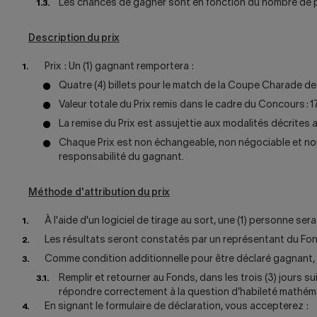
Les chances de gagner sont en fonction du nombre de p
Description du prix
Prix : Un (1) gagnant remportera :
Quatre (4) billets pour le match de la Coupe Charade de l
Valeur totale du Prix remis dans le cadre du Concours : 
La remise du Prix est assujettie aux modalités décrites 
Chaque Prix est non échangeable, non négociable et non 
responsabilité du gagnant.
Méthode d'attribution du prix
À l'aide d'un logiciel de tirage au sort, une (1) personne se
Les résultats seront constatés par un représentant du Fon
Comme condition additionnelle pour être déclaré gagnant, 
Remplir et retourner au Fonds, dans les trois (3) jours 
répondre correctement à la question d’habileté mathémat
En signant le formulaire de déclaration, vous accepterez :