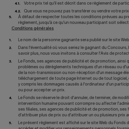
Votre prix tel qu’il est décrit dans ce règlement de parti
Que vous ne pouvez pas transférer ou vendre votre prix 
À défaut de respecter toutes les conditions prévues au pr
règlement, jusqu’à ce qu’un nouveau participant soit sélec
Conditions générales
Le nom de la personne gagnante sera publié sur le site We
Dans l'éventualité où vous seriez le gagnant du Concours, l
savoir plus, nous vous invitons à consulter l'Avis de prot
Le Fonds, ses agences de publicité et de promotion, ainsi
problèmes ou dérèglements techniques d'un réseau ou d'une 
de la non-transmission ou non-réception d'un message élec
téléchargement de toute page Internet ou de tout logiciel,
y compris les dommages causés à l'ordinateur d'un particip
ou pour accepter un prix.
Le Fonds se réserve le droit d'annuler, de terminer, de modi
intervention humaine pouvant corrompre ou affecter l'admin
ses filiales, ses agences de publicité et de promotion, se
d'attribuer plus de prix ou d'attribuer un ou plusieurs pr
Le présent règlement est affiché sur le site Web du Fonds 
accéder et modifier vos renseignements personnels fournis