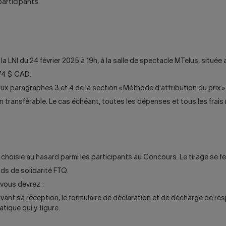
articipants.
a LNI du 24 février 2025 à 19h, à la salle de spectacle MTelus, située 
174 $ CAD.
aux paragraphes 3 et 4 de la section « Méthode d'attribution du prix 
transférable. Le cas échéant, toutes les dépenses et tous les frais 
ra choisie au hasard parmi les participants au Concours. Le tirage se fe
ds de solidarité FTQ.
vous devrez :
suivant sa réception, le formulaire de déclaration et de décharge de r
ique qui y figure.