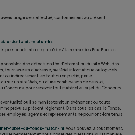
nouveau tirage sera effectué, conformément au présent
table-du-fonds-match-lni
.
ts personnels afin de procéder à la remise des Prix. Pour en
sponsables des défectuosités d'Internet ou du site Web, des
 fournisseurs d'adresse, matériel informatique ou logiciels,
ou indirectement, en tout ou en partie, par le
 ou sur un site Web, ou d'une combinaison de ceux-ci,
 au Concours, pour recevoir tout matériel au sujet du Concours
l'éventualité où il se manifesterait un événement ou toute
comme prévu au présent règlement. Dans tous les cas, le Fonds,
ue ses employés, agents et représentants ne pourront être tenus
gner-table-du-fonds-match-lni
. Vous pouvez, à tout moment,
 qui le permettent et nous poser des questions sur la manière