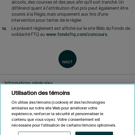
alcools, des courses et des jeux afin qu'il soit tranché. Un
différend quant à l'attribution d'un prix peut également être
soumis à la Régie, mais uniquement aux fins d'une
intervention pour tenter de le régler.
Le présent règlement est affiché sur le site Web du Fonds de
solidarité FTQ au
www.fondsftq.com/concours
.
Informations générales
Renseignements personnels
Utilisation des témoins
Conditions d'utilisation
On utilise des témoins (cookies) et des technologies
Accessibilité
similaires sur notre site Web pour améliorer votre
Personnaliser les témoins
expérience, renforcer la sécurité et personnaliser le
contenu que vous voyez. Votre consentement est
nécessaire pour l'utilisation de certains témoins optionnels.