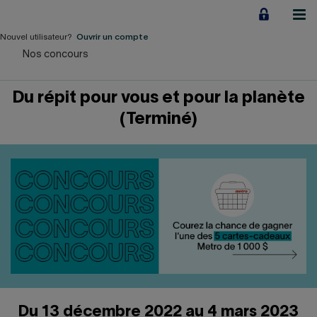
Aller
au
contenu
Nouvel utilisateur?
Ouvrir un compte
Nos concours
Particuliers
Du répit pour vous et pour la planète
Employeurs
(Terminé)
Financement d'entreprise
Notre Impact
À propos
LIENS RAPIDES
Accueil
Carrière
Du 13 décembre 2022 au 4 mars 2023