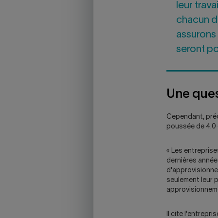
leur trav
chacun de
assurons 
seront po
Une ques
Cependant, préci
poussée de 4.0 e
« Les entrepris
dernières années
d'approvisionne
seulement leur p
approvisionnement
Il cite l'entrepr