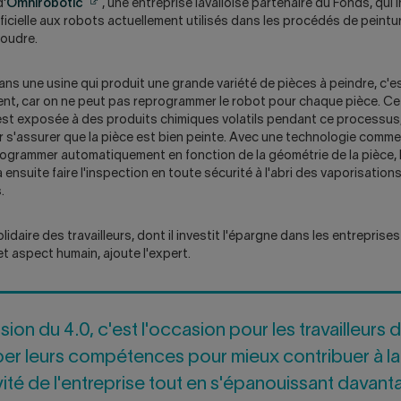
Attention,
d'
Omnirobotic
, une entreprise lavalloise partenaire du Fonds, qui 
ce
tificielle aux robots actuellement utilisés dans les procédés de peintur
lien
oudre.
ouvrira
un
ans une usine qui produit une grande variété de pièces à peindre, c'e
nouvel
ement, car on ne peut pas reprogrammer le robot pour chaque pièce. C
onglet.
, est exposée à des produits chimiques volatils pendant ce processus, 
r s'assurer que la pièce est bien peinte. Avec une technologie comme
ogrammer automatiquement en fonction de la géométrie de la pièce, l
 ensuite faire l'inspection en toute sécurité à l'abri des vaporisations
.
olidaire des travailleurs, dont il investit l'épargne dans les entreprises 
et aspect humain, ajoute l'expert.
sion du 4.0, c'est l'occasion pour les travailleurs 
er leurs compétences pour mieux contribuer à la
ité de l'entreprise tout en s'épanouissant davan