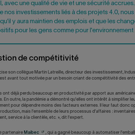
ail, avec une qualité de vie et une sécurité accrues
 nos investissements liés à des projets 4.0, nous
qu'il y aura maintien des emplois et que les cha
sitifs pour les gens comme pour l'environnement »,
tion de compétitivité
se son collègue Martin Latreille, directeur des investissement, Indust
st avant tout motivée par un besoin criant de compétitivité des entre
es ont déjà perdu beaucoup en productivité par apport aux américain
. En outre, la pandémie a démontré qu'elles ont intérêt à simplifier le
ment pour dépendre moins des facteurs externes. Il leur faut donc o
roduction, mais l'ensemble de leurs processus d'affaires : inventaires
, service à la clientèle, etc. », dit l'expert.
Attention,
ise partenaire
Maibec
, qui a gagné beaucoup à automatiser l'embal