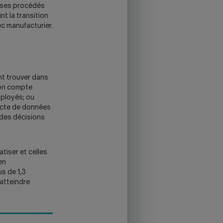
r ses procédés
nt la transition
c manufacturier.
ent trouver dans
 on compte
employés; ou
llecte de données
 des décisions
atiser et celles
en
s de 1,3
'atteindre