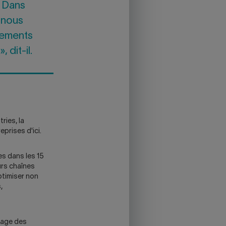
. Dans
 nous
ngements
 dit-il.
ries, la
prises d'ici.
es dans les 15
urs chaînes
ptimiser non
,
lage des