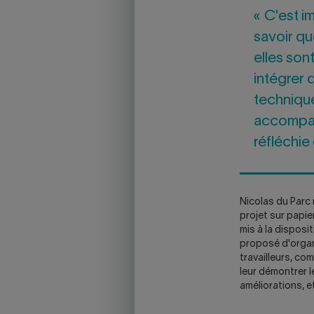
« C'est im
savoir qu
elles son
intégrer 
technique
accompag
réfléchie
Nicolas du Parc
projet sur papie
mis à la disposi
proposé d'organ
travailleurs, co
leur démontrer l
améliorations, e