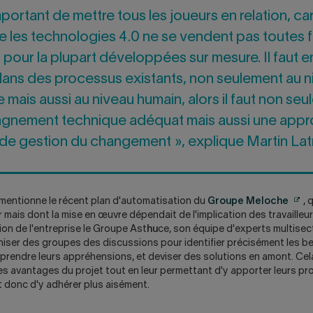
onglet.
portant de mettre tous les joueurs en relation, car 
e les technologies 4.0 ne se vendent pas toutes fa
t pour la plupart développées sur mesure. Il faut e
dans des processus existants, non seulement au 
 mais aussi au niveau humain, alors il faut non se
nement technique adéquat mais aussi une app
 de gestion du changement », explique Martin Latre
Atten
 mentionne le récent plan d'automatisation du
Groupe Meloche
, 
ce
r mais dont la mise en œuvre dépendait de l'implication des travailleu
lien
tion de l'entreprise le Groupe Ast
hu
ce, son équipe d'experts multisect
ouvri
iser des groupes des discussions pour identifier précisément les b
un
mprendre leurs appréhensions, et deviser des solutions en amont. Cel
nouv
es avantages du projet tout en leur permettant d'y apporter leurs pr
ongle
t donc d'y adhérer plus aisément.