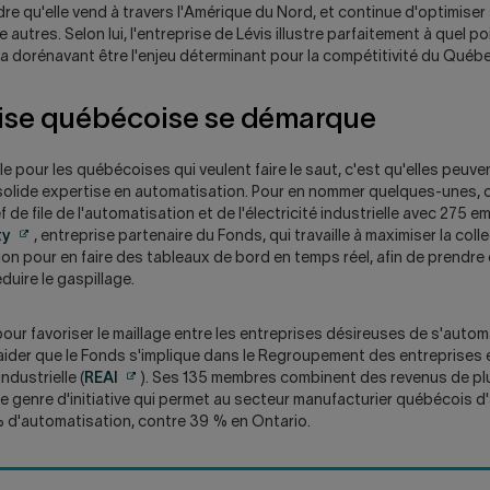
ce
re qu'elle vend à travers l'Amérique du Nord, et continue d'optimise
lien
 autres. Selon lui, l'entreprise de Lévis illustre parfaitement à quel poi
ouvrira
a dorénavant être l'enjeu déterminant pour la compétitivité du Québe
un
nouvel
ise québécoise se démarque
onglet.
e pour les québécoises qui veulent faire le saut, c'est qu'elles peuv
 solide expertise en automatisation. Pour en nommer quelques-unes,
 de file de l'automatisation et de l'électricité industrielle avec 275 
Attention,
ty
, entreprise partenaire du Fonds, qui travaille à maximiser la co
ce
on pour en faire des tableaux de bord en temps réel, afin de prendre
lien
éduire le gaspillage.
ouvrira
un
 pour favoriser le maillage entre les entreprises désireuses de s'autom
nouvel
 aider que le Fonds s'implique dans le Regroupement des entreprises 
onglet.
Attention,
ndustrielle (
REAI
). Ses 135 membres combinent des revenus de plu
ce
t le genre d'initiative qui permet au secteur manufacturier québécois d
lien
% d'automatisation, contre 39 % en Ontario.
ouvrira
un
nouvel