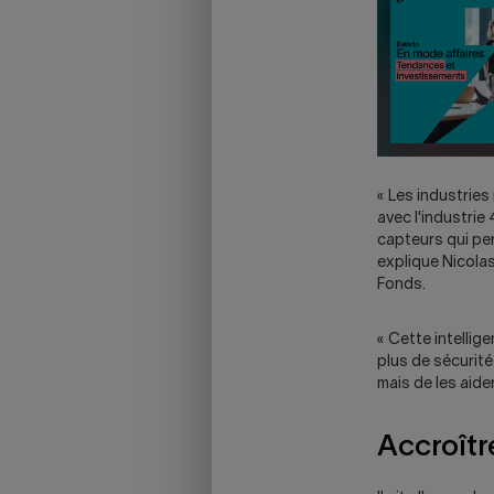
OPEN
YOUR
SKYPE
APPLICATION.
« Les industries
avec l'industrie 
capteurs qui pe
explique Nicolas
Fonds.
« Cette intellig
plus de sécurité
mais de les aide
Accroître