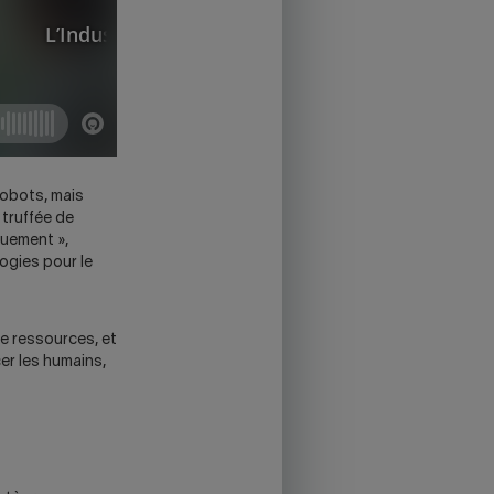
robots, mais
 truffée de
quement »,
ogies pour le
de ressources, et
cer les humains,