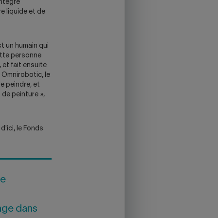
intègre
e liquide et de
st un humain qui
ette personne
et fait ensuite
 Omnirobotic, le
e peindre, et
 de peinture »,
d'ici, le Fonds
de
tage dans