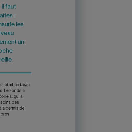
il faut
ites :
nsuite les
niveau
ulement un
roche
ille.
tion,
qui était un beau
rs. Le Fonds a
oriels, qui a
ra
esoins des
a a permis de
el
opres
t.