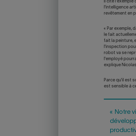
Il cite l'exemple 
l'intelligence ar
revêtement en p
« Par exemple, d
le fait actuell
fait la peinture
l'inspection pou
robot va se repr
l'employé pourra
explique Nicolas
Parce qu'il est s
est sensible à c
« Notre vi
développ
productiv