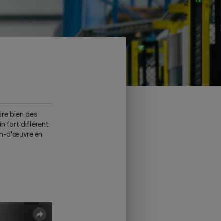
ntion, ce lien ouvrira un nouvel onglet.
rdre bien des
n fort différent
ain-d'œuvre en