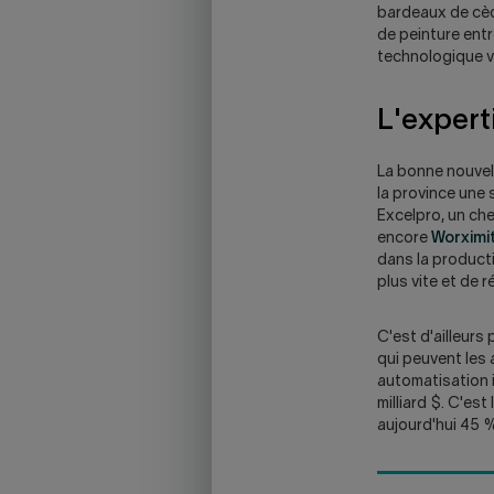
bardeaux de cèd
de peinture entre
technologique v
L'expert
La bonne nouvell
la province une
Excelpro, un chef
encore
Worximi
dans la producti
plus vite et de r
C'est d'ailleurs
qui peuvent les
automatisation i
milliard $. C'es
aujourd'hui 45 