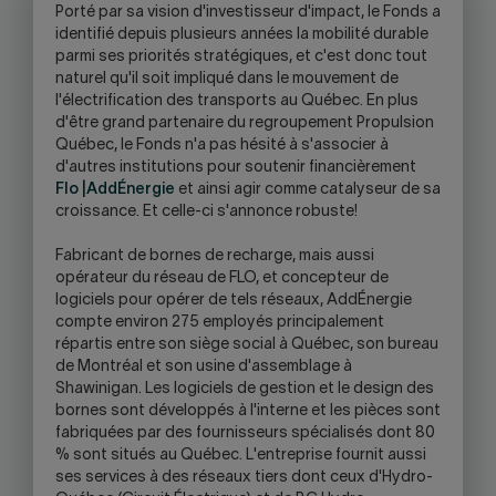
P
orté par sa vision d'investisseur d'impact, le Fonds a
-
identifié depuis plusieurs années la mobilité durable
WARNING,
parmi ses priorités stratégiques, et c'est donc tout
THIS
naturel qu'il soit impliqué dans le mouvement de
LINK
l'électrification des transports au Québec. En plus
WILL
d'être grand partenaire du regroupement Propulsion
OPEN
Québec, le Fonds n'a pas hésité à s'associer à
YOUR
d'autres institutions pour soutenir financièrement
SKYPE
Flo |AddÉnergie
et ainsi agir comme catalyseur de sa
APPLICATION.
croissance. Et celle-ci s'annonce robuste!
Fabricant de bornes de recharge, mais aussi
opérateur du réseau de FLO, et concepteur de
logiciels pour opérer de tels réseaux, AddÉnergie
compte environ 275 employés principalement
répartis entre son siège social à Québec, son bureau
de Montréal et son usine d'assemblage à
Shawinigan. Les logiciels de gestion et le design des
bornes sont développés à l'interne et les pièces sont
fabriquées par des fournisseurs spécialisés dont 80
% sont situés au Québec. L'entreprise fournit aussi
ses services à des réseaux tiers dont ceux d'Hydro-