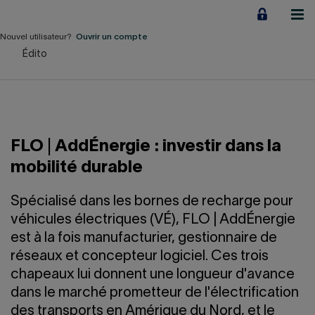
Aller
au
contenu
Nouvel utilisateur?
Ouvrir un compte
Édito
Particuliers
Employeurs
Financement d'entreprise
FLO | AddÉnergie : investir dans la
Notre Impact
mobilité durable
À propos
Spécialisé dans les bornes de recharge pour
véhicules électriques (VÉ), FLO | AddÉnergie
est à la fois manufacturier, gestionnaire de
LIENS RAPIDES
réseaux et concepteur logiciel. Ces trois
chapeaux lui donnent une longueur d'avance
Accueil
Carrière
dans le marché prometteur de l'électrification
des transports en Amérique du Nord, et le