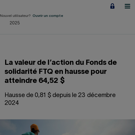
Aller
au
contenu
Nouvel utilisateur?
Ouvrir un compte
2025
Particuliers
Employeurs
Financement d'entreprise
La valeur de l’action du Fonds de
Notre Impact
solidarité FTQ en hausse pour
atteindre 64,52 $
À propos
Hausse de 0,81 $ depuis le 23 décembre
2024
LIENS RAPIDES
Accueil
Carrière