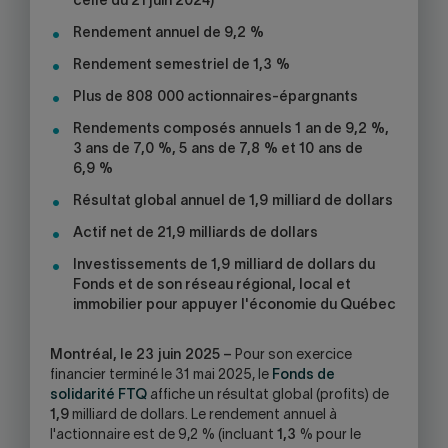
celle du 21 juin 2024)
SKYPE
APPLICATION.
Rendement annuel de 9,2 %
Rendement semestriel de 1,3 %
Plus de 808 000 actionnaires-épargnants
Rendements composés annuels 1 an de 9,2 %,
3 ans de 7,0 %, 5 ans de 7,8 % et 10 ans de
6,9 %
Résultat global annuel de 1,9 milliard de dollars
Actif net de 21,9 milliards de dollars
Investissements de 1,9 milliard de dollars du
Fonds et de son réseau régional, local et
immobilier pour appuyer l'économie du Québec
Montréal, le 23 juin 2025 –
Pour son exercice
financier terminé le 31 mai 2025, le
Fonds de
solidarité FTQ
affiche un résultat global (profits) de
1,9
milliard de dollars. Le rendement annuel à
l'actionnaire est de 9,2 % (incluant
1,3
% pour le