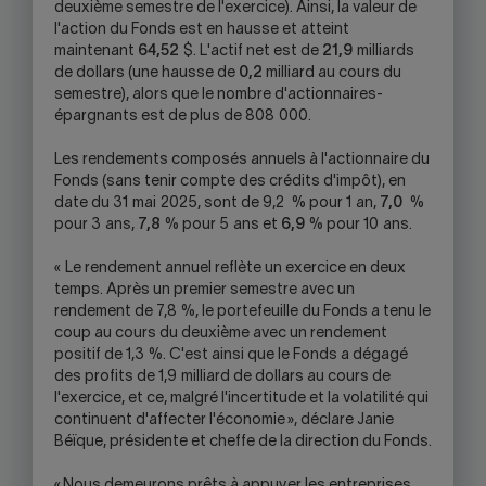
deuxième semestre de l'exercice). Ainsi, la valeur de
l'action du Fonds est en hausse et atteint
maintenant
64,52
$. L'actif net est de
21,9
milliards
de dollars (une hausse de
0,2
milliard au cours du
semestre), alors que le nombre d'actionnaires-
épargnants est de plus de 808 000.
Les rendements composés annuels à l'actionnaire du
Fonds (sans tenir compte des crédits d'impôt), en
date du 31 mai 2025, sont de 9,2 % pour 1 an,
7,0
%
pour 3 ans,
7,8
% pour 5 ans et
6,9
% pour 10 ans.
« Le rendement annuel reflète un exercice en deux
temps. Après un premier semestre avec un
rendement de 7,8 %, le portefeuille du Fonds a tenu le
coup au cours du deuxième avec un rendement
positif de 1,3 %. C'est ainsi que le Fonds a dégagé
des profits de 1,9 milliard de dollars au cours de
l'exercice, et ce, malgré l'incertitude et la volatilité qui
continuent d'affecter l'économie », déclare Janie
Béïque, présidente et cheffe de la direction du Fonds.
« Nous demeurons prêts à appuyer les entreprises