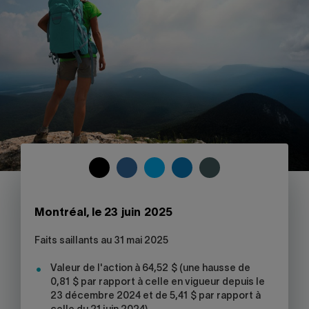
Nous joindre
Salle de presse
English
COPY
SHARE
SHARE
SHARE
SHARE
TO
ON
ON
ON
ON
CLIPBOARD
FACEBOOK
TWITTER
LINKEDIN
SKYPE
Montréal, le 23 juin 2025
-
WARNING,
Faits saillants au 31 mai 2025
THIS
LINK
Valeur de l'action à 64,52 $ (une hausse de
WILL
0,81 $ par rapport à celle en vigueur depuis le
OPEN
23 décembre 2024 et de 5,41 $ par rapport à
YOUR