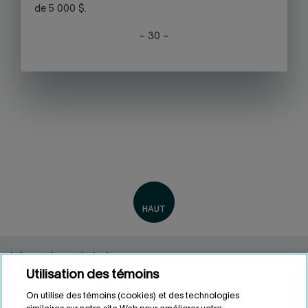
de 5 000 $.
– 30 –
Informations générales
Utilisation des témoins
Renseignements personnels
Conditions d'utilisation
On utilise des témoins (cookies) et des technologies