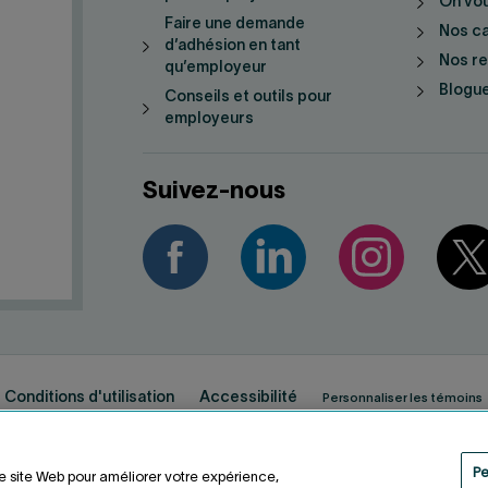
On vo
Faire une demande
Nos ca
d’adhésion en tant
Nos r
qu’employeur
Blogue
Conseils et outils pour
employeurs
Suivez-nous
Conditions d'utilisation
Accessibilité
Personnaliser les témoins
Pe
re site Web pour améliorer votre expérience,