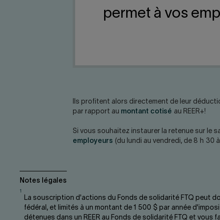
permet à vos empl
Ils profitent alors directement de leur déduct
par rapport au
montant cotisé
au REER+!
Si vous souhaitez instaurer la retenue sur le 
employeurs
(du lundi au vendredi, de 8 h 30 
Notes légales
1
La souscription d'actions du Fonds de solidarité FTQ peut don
fédéral, et limités à un montant de 1 500 $ par année d'impo
détenues dans un REER au Fonds de solidarité FTQ et vous fa