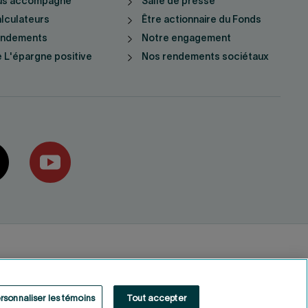
us accompagne
Salle de presse
lculateurs
Être actionnaire du Fonds
endements
Notre engagement
 L'épargne positive
Nos rendements sociétaux
rsonnaliser les témoins
Tout accepter