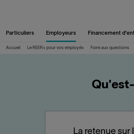
Aller
au
contenu
Particuliers
Employeurs
Financement d'ent
Accueil
Le REER+ pour vos employés
Foire aux questions
Qu'est-
La retenue sur