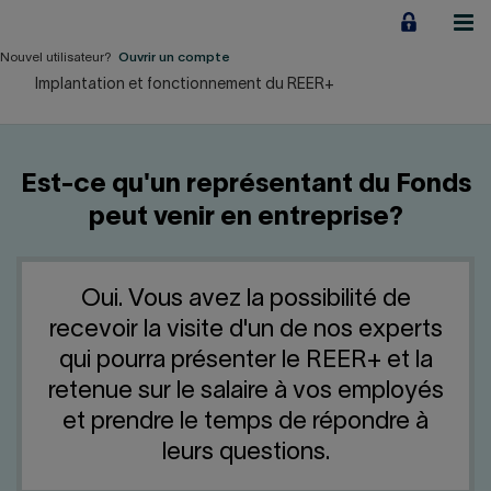
Aller
au
contenu
Nouvel utilisateur?
Ouvrir un compte
Implantation et fonctionnement du REER+
Particuliers
Employeurs
Est-ce qu'un représentant du Fonds
Financement d'entreprise
peut venir en entreprise?
Notre Impact
Oui. Vous avez la possibilité de
À propos
recevoir la visite d'un de nos experts
qui pourra présenter le REER+ et la
LIENS RAPIDES
retenue sur le salaire à vos employés
et prendre le temps de répondre à
Accueil
Carrière
leurs questions.