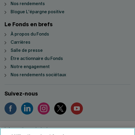
Nos rendements
Blogue L'épargne positive
Le Fonds en brefs
À propos du Fonds
Carrières
Salle de presse
Être actionnaire du Fonds
Notre engagement
Nos rendements sociétaux
Suivez-nous
Informations générales