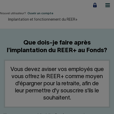
Aller
au
contenu
Nouvel utilisateur?
Ouvrir un compte
Implantation et fonctionnement du REER+
Particuliers
Employeurs
Que dois-je faire après
Financement d'entreprise
l'implantation du REER+ au Fonds?
Notre Impact
Vous devez aviser vos employés que
À propos
vous offrez le REER+ comme moyen
d'épargner pour la retraite, afin de
LIENS RAPIDES
leur permettre d'y souscrire s'ils le
souhaitent.
Accueil
Carrière