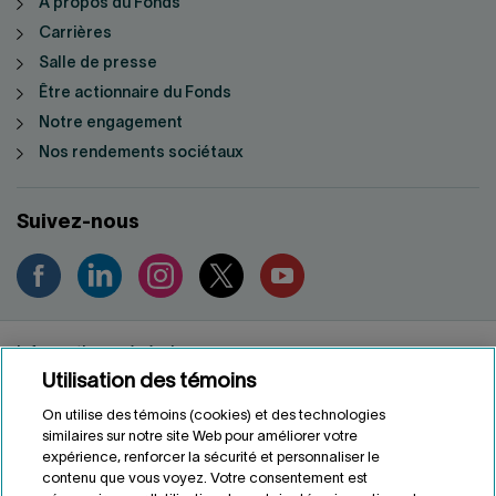
À propos du Fonds
Carrières
Salle de presse
Être actionnaire du Fonds
Notre engagement
Nos rendements sociétaux
Suivez-nous
Informations générales
Utilisation des témoins
Renseignements personnels
Conditions d'utilisation
On utilise des témoins (cookies) et des technologies
Accessibilité
similaires sur notre site Web pour améliorer votre
expérience, renforcer la sécurité et personnaliser le
Personnaliser les témoins
contenu que vous voyez. Votre consentement est