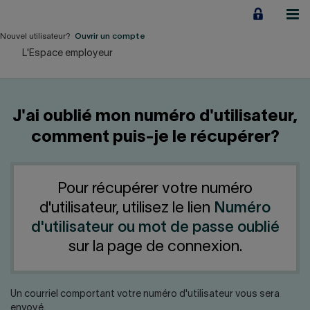
Aller
au
contenu
Nouvel utilisateur?
Ouvrir un compte
L'Espace employeur
Particuliers
Employeurs
J'ai oublié mon numéro d'utilisateur,
Financement d'entreprise
comment puis-je le récupérer?
Notre Impact
Pour récupérer votre numéro
À propos
d'utilisateur, utilisez le lien
Numéro
d'utilisateur ou mot de passe oublié
LIENS RAPIDES
sur la page de connexion.
Accueil
Carrière
Un courriel comportant votre numéro d'utilisateur vous sera
envoyé.