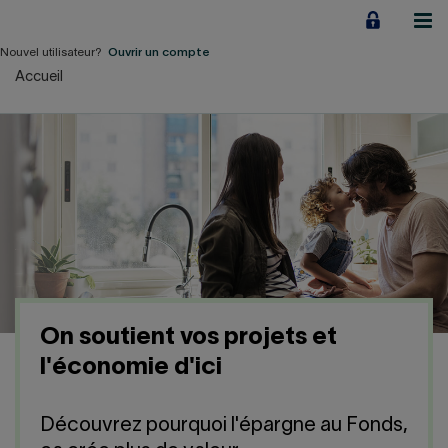
Aller
au
contenu
Nouvel utilisateur?
Ouvrir un compte
Accueil
Particuliers
Employeurs
Financement d'entreprise
Notre Impact
À propos
On soutient vos projets et
LIENS RAPIDES
l'économie d'ici
Accueil
Carrière
Découvrez pourquoi l'épargne au Fonds,