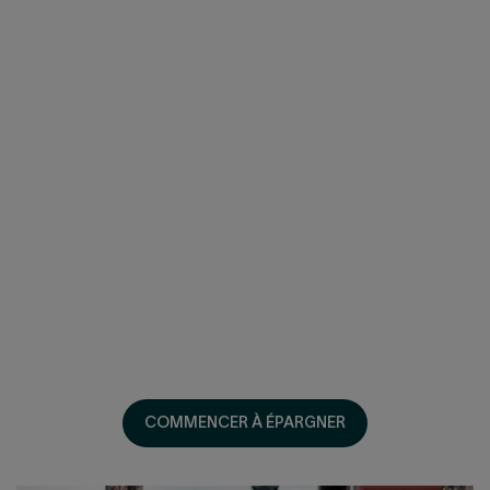
Cliquer
pour
ouvrir/fermer
Adhérez et cotisez en ligne
Cliquer
pour
ouvrir/fermer
COMMENCER À ÉPARGNER