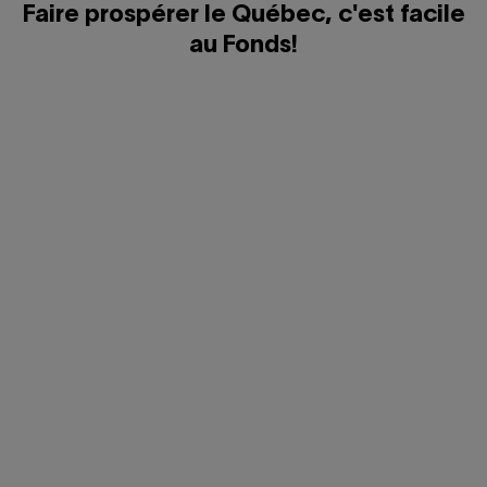
Faire prospérer le Québec, c'est facile
au Fonds!
Profitez d'un service personnalisé
Cliquer
pour
ouvrir/fermer
Épargnez à votre rythme