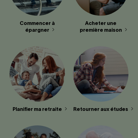
Commencer à
Acheter une
épargner
première maison
Planifier ma retraite
Retourner aux études