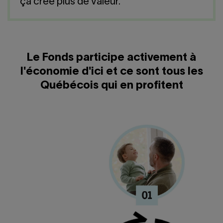
Nous joindre
ça crée plus de valeur.
Salle de presse
English
Le Fonds participe activement à
l'économie d'ici et ce sont tous les
Québécois qui en profitent