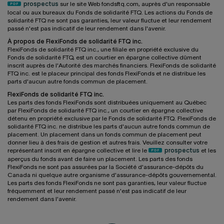
prospectus
sur le site Web fondsftq.com, auprès d'un responsable
local ou aux bureaux du Fonds de solidarité FTQ. Les actions du Fonds de
solidarité FTQ ne sont pas garanties, leur valeur fluctue et leur rendement
passé n'est pas indicatif de leur rendement dans l'avenir.
À propos de FlexiFonds de solidarité FTQ inc.
FlexiFonds de solidarité FTQ inc., une filiale en propriété exclusive du
Fonds de solidarité FTQ, est un courtier en épargne collective dûment
inscrit auprès de l'Autorité des marchés financiers. FlexiFonds de solidarité
FTQ inc. est le placeur principal des fonds FlexiFonds et ne distribue les
parts d'aucun autre fonds commun de placement.
FlexiFonds de solidarité FTQ inc.
Les parts des fonds FlexiFonds sont distribuées uniquement au Québec
par FlexiFonds de solidarité FTQ inc., un courtier en épargne collective
détenu en propriété exclusive par le Fonds de solidarité FTQ. FlexiFonds de
solidarité FTQ inc. ne distribue les parts d'aucun autre fonds commun de
placement. Un placement dans un fonds commun de placement peut
donner lieu à des frais de gestion et autres frais. Veuillez consulter votre
représentant inscrit en épargne collective et lire le
prospectus
et les
aperçus du fonds avant de faire un placement. Les parts des fonds
FlexiFonds ne sont pas assurées par la Société d'assurance-dépôts du
Canada ni quelque autre organisme d'assurance-dépôts gouvernemental.
Les parts des fonds FlexiFonds ne sont pas garanties, leur valeur fluctue
fréquemment et leur rendement passé n'est pas indicatif de leur
rendement dans l'avenir.