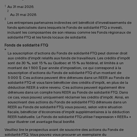
1
Au 31 mai 2026.
2
Au 31 mai 2026.
3
Les entreprises partenaires indirectes ont bénéficié d'investissements de
fonds spécialisés dans lesquels le Fonds de solidarité FTQ a investi,
incluant les composantes de son réseau comme les Fonds régionaux de
solidarité FTQ et les fonds locaux de solidarité.
Fonds de solidarité FTQ
*
La souscription d'actions du Fonds de solidarité FTQ peut donner droit
aux crédits d'impôt relatifs aux fonds de travailleurs. Les crédits d'impôt
sont de 30 %, soit 15 % au Québec et 15 % au fédéral, et limités à un
montant de 1 500 $ par année d'imposition, ce qui correspond à la
souscription d'actions du Fonds de solidarité FTQ d'un montant de
5 000 $. Ces actions peuvent être détenues dans un REER au Fonds de
solidarité FTQ et vous faire bénéficier des crédits d'impôt, en plus de la
déduction REER à votre revenu. Ces actions peuvent également être
détenues dans un compte hors REER au Fonds de solidarité FTQ. Dans
ce cas, vous pouvez uniquement réclamer les crédits d'impôt. Ainsi, en
souscrivant des actions du Fonds de solidarité FTQ détenues dans un
REER au Fonds de solidarité FTQ, vous pouvez, selon votre situation
fiscale, bénéficier d'économies d'impôt supplémentaires à la déduction
REER habituelle. Le Fonds de solidarité FTQ utilise l'expression « REER+ »
pour illustrer cet avantage fiscal bonifié.
Veuillez lire le prospectus avant de souscrire des actions du Fonds de
solidarité FTQ. Vous pouvez vous procurer un exemplaire du