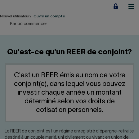
Aller
au
contenu
Nouvel utilisateur?
Ouvrir un compte
Par où commencer
Particuliers
Employeurs
Qu'est-ce qu'un REER de conjoint?
Financement d'entreprise
Notre Impact
C'est un REER émis au nom de votre
conjoint(e), dans lequel vous pouvez
À propos
investir chaque année un montant
déterminé selon vos droits de
cotisation personnels.
LIENS RAPIDES
Accueil
Carrière
Le REER de conjoint est un régime enregistré d'épargne-retraite
destiné à un couple marié, uni civilement ou vivant en union de