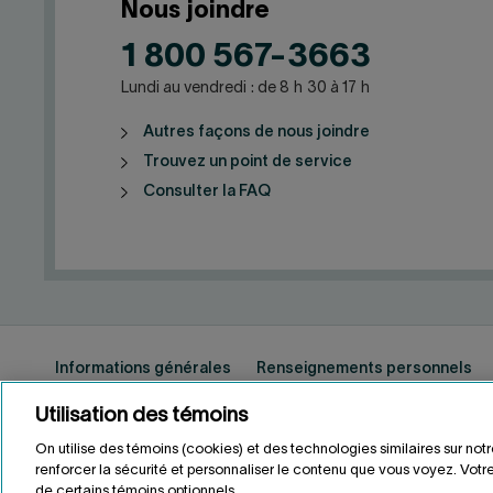
Nous joindre
1 800 567-3663
Lundi au vendredi : de 8 h 30 à 17 h
Autres façons de nous joindre
Trouvez un point de service
Consulter la FAQ
Informations générales
Renseignements personnels
Utilisation des témoins
On utilise des témoins (cookies) et des technologies similaires sur not
ENGLISH
EN
renforcer la sécurité et personnaliser le contenu que vous voyez. Votre
de certains témoins optionnels.