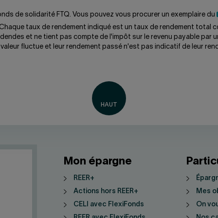
 Fonds de solidarité FTQ. Vous pouvez vous procurer un exemplaire du
 Chaque taux de rendement indiqué est un taux de rendement total c
idendes et ne tient pas compte de l'impôt sur le revenu payable par un
valeur fluctue et leur rendement passé n'est pas indicatif de leur ren
Mon épargne
Partic
REER+
Épargn
Actions hors REER+
Mes ob
CELI avec FlexiFonds
On vo
REER avec FlexiFonds
Nos ca