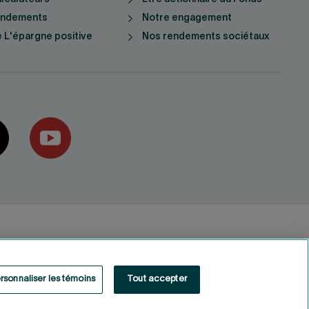
endements
Notre engagement
 L'épargne positive
Nos rendements sociétaux
rsonnaliser les témoins
Tout accepter
Fonds de solidarité FTQ
2026
©