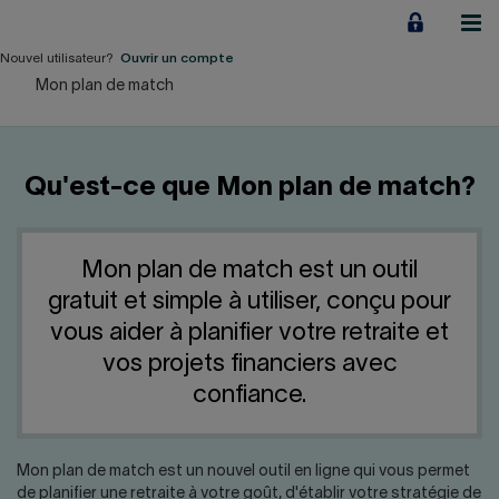
Aller
au
contenu
Nouvel utilisateur?
Ouvrir un compte
Mon plan de match
Particuliers
Employeurs
Qu'est-ce que Mon plan de match?
Financement d'entreprise
Notre Impact
Mon plan de match est un outil
gratuit et simple à utiliser, conçu pour
À propos
vous aider à planifier votre retraite et
vos projets financiers avec
confiance.
LIENS RAPIDES
Accueil
Carrière
Mon plan de match est un nouvel outil en ligne qui vous permet
de planifier une retraite à votre goût, d'établir votre stratégie de