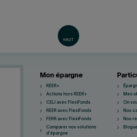
Mon épargne
Partic
REER+
Épargn
Actions hors REER+
Mes ob
CELI avec FlexiFonds
On vo
REER avec FlexiFonds
Nos ca
FERR avec FlexiFonds
Nos r
Comparer nos solutions
Blogue
d'épargne