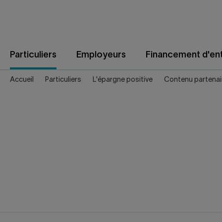
Aller
au
contenu
Particuliers
Employeurs
Financement d'ent
Accueil
Particuliers
L'épargne positive
Contenu partenai