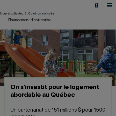
Aller
au
contenu
Nouvel utilisateur?
Ouvrir un compte
Financement d'entreprise
Particuliers
Employeurs
Financement d'entreprise
Notre Impact
À propos
On s'investit pour le logement
LIENS RAPIDES
abordable au Québec
Accueil
Carrière
Un partenariat de 151 millions $ pour 1500