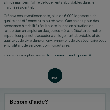
afin de maintenir l’offre de logements abordables dans le
marché résidentiel.
Grâce à ces investissements, plus de 6 000 logements de
qualité ont été construits ou rénovés. Que ce soit pour des
personnes à mobilité réduite, des jeunes en situation de
réinsertion en emploi ou des jeunes mères célibataires, notre
impact leur permet d’accéder à un logement abordable et de
qualité et de vivre dans un environnement de vie sécuritaire tout
en profitant de services communautaires.
Attention,
Attention,
Pour en savoir plus, visitez
fondsimmobilierftq.com
ce
ce
lien
lien
ouvrira
ouvrira
un
un
nouvel
nouvel
onglet.
onglet.
Besoin d'aide?