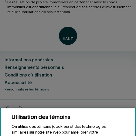
1
La réalisation de projets immobiliers en partenariat avec le Fonds
immobilier est conditionnelle au respect de ses critères d’investissement
et aux autorisations de ses instances.
Informations générales
Renseignements personnels
Conditions d'utilisation
Accessibilité
Personnaliser les témoins
ENGLISH
EN
Fonds de solidarité FTQ
2026
©
Utilisation des témoins
On utilise des témoins (cookies) et des technologies
similaires sur notre site Web pour améliorer votre