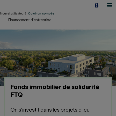
Aller
au
contenu
Nouvel utilisateur?
Ouvrir un compte
Financement d'entreprise
Particuliers
Employeurs
Financement d'entreprise
Notre Impact
À propos
Fonds immobilier de solidarité
LIENS RAPIDES
FTQ
Accueil
Carrière
On s'investit dans les projets d'ici.