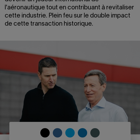
Nous joindre
Salle de presse
l'aéronautique tout en contribuant à revitaliser
English
cette industrie. Plein feu sur le double impact
de cette transaction historique.
COPY
SHARE
SHARE
SHARE
SHARE