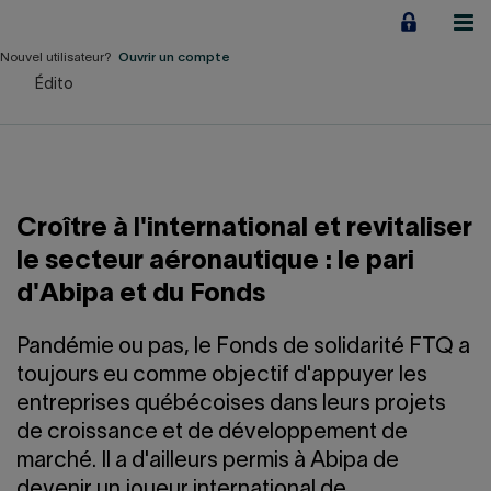
Aller
au
contenu
Nouvel utilisateur?
Ouvrir un compte
Édito
Particuliers
Employeurs
Financement d'entreprise
Croître à l'international et revitaliser
Notre Impact
le secteur aéronautique : le pari
d'Abipa et du Fonds
À propos
Pandémie ou pas, le Fonds de solidarité FTQ a
toujours eu comme objectif d'appuyer les
LIENS RAPIDES
entreprises québécoises dans leurs projets
de croissance et de développement de
Accueil
Carrière
marché. Il a d'ailleurs permis à Abipa de
devenir un joueur international de