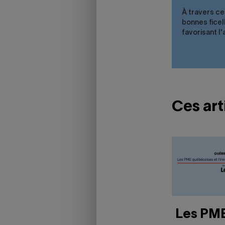
À travers cet
bonnes ficell
favorisant l
Ces art
Les PME