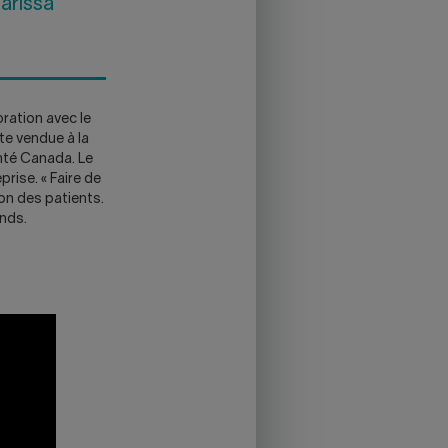
larissa
ration avec le
te vendue à la
nté Canada. Le
rise. « Faire de
ion des patients.
onds.