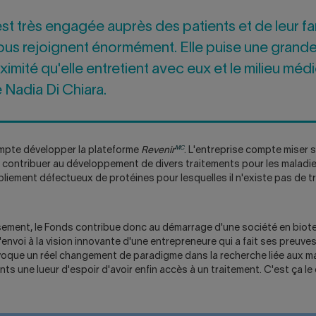
est très engagée auprès des patients et de leur fam
ous rejoignent énormément. Elle puise une grand
imité qu'elle entretient avec eux et le milieu médic
 Nadia Di Chiara.
MC
pte développer la plateforme
Revenir
. L'entreprise compte miser s
 contribuer au développement de divers traitements pour les maladie
liement défectueux de protéines pour lesquelles il n'existe pas de t
ssement, le Fonds contribue donc au démarrage d'une société en biot
envoi à la vision innovante d'une entrepreneure qui a fait ses preuves
voque un réel changement de paradigme dans la recherche liée aux ma
ts une lueur d'espoir d'avoir enfin accès à un traitement. C'est ça l