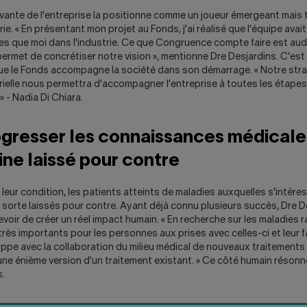
vante de l'entreprise la positionne comme un joueur émergeant mais 
e. « En présentant mon projet au Fonds, j'ai réalisé que l'équipe avait 
 que moi dans l'industrie. Ce que Congruence compte faire est auda
ermet de concrétiser notre vision », mentionne Dre Desjardins. C'es
ue le Fonds accompagne la société dans son démarrage. « Notre stra
rielle nous permettra d'accompagner l'entreprise à toutes les étape
 - Nadia Di Chiara.
ogresser les connaissances médicale
ne laissé pour contre
e leur condition, les patients atteints de maladies auxquelles s'inté
sorte laissés pour contre. Ayant déjà connu plusieurs succès, Dre De
evoir de créer un réel impact humain. « En recherche sur les maladies ra
rès importants pour les personnes aux prises avec celles-ci et leur fa
oppe avec la collaboration du milieu médical de nouveaux traitements 
une énième version d'un traitement existant. » Ce côté humain réson
.