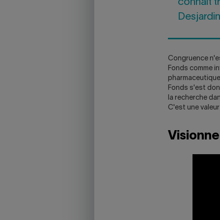
connaît t
WILL
Desjardi
OPEN
YOUR
SKYPE
APPLICATION.
Congruence n'est
Fonds comme inv
pharmaceutique 
Fonds s'est donc
la recherche dan
C'est une valeur
Visionnez