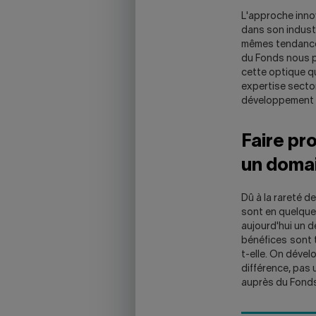
L'approche inno
dans son industri
mêmes tendances
du Fonds nous p
cette optique q
expertise secto
développement »
Faire pr
un domai
Dû à la rareté d
sont en quelque 
aujourd'hui un d
bénéfices sont t
t-elle. On dével
différence, pas 
auprès du Fonds