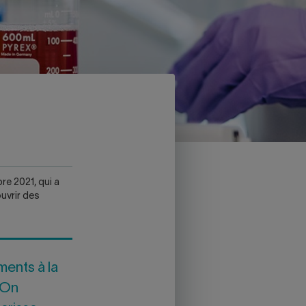
nouvel onglet.
re 2021, qui a
uvrir des
ments à la
. On