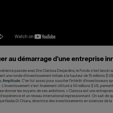
er au démarrage d'une entreprise i
périence passée avec Dre Clarissa Desjardins, le Fonds s'est lancé 
vant une ronde d'investissement initiale à la hauteur de 15 millions $ U
e,
Amplitude
. C'en fut assez pour susciter l'intérêt d'investisseurs sp
. L'investissement s'est finalement clôturé à 50 millions $ US, permett
e donner les moyens de ses ambitions. « Clarissa est une entreprene
expérience et un réseau international impressionnant. On sait de qu
que Nadia Di Chiara, directrice des investissements en sciences de la