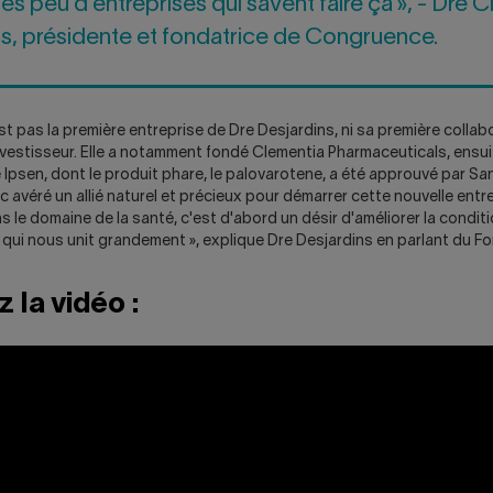
rès peu d'entreprises qui savent faire ça », - Dre C
ns, présidente et fondatrice de Congruence.
 pas la première entreprise de Dre Desjardins, ni sa première collabo
estisseur. Elle a notamment fondé Clementia Pharmaceuticals, ensui
Ipsen, dont le produit phare, le palovarotene, a été approuvé par Sa
 avéré un allié naturel et précieux pour démarrer cette nouvelle entrep
s le domaine de la santé, c'est d'abord un désir d'améliorer la condit
 qui nous unit grandement », explique Dre Desjardins en parlant du F
 la vidéo :