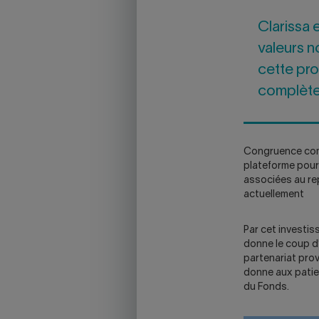
Clarissa 
valeurs n
cette prox
complète
Congruence com
plateforme pour
associées au rep
actuellement
Par cet investi
donne le coup d'
partenariat pro
donne aux patien
du Fonds.