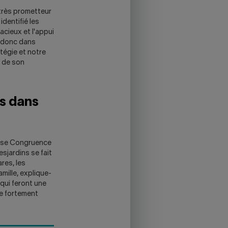
très prometteur
identifié les
cieux et l'appui
t donc dans
tégie et notre
s de son
s dans
resse Congruence
sjardins se fait
res, les
mille, explique-
qui feront une
ne fortement