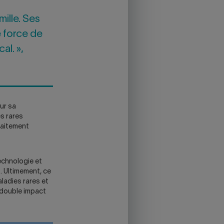
ille. Ses
e force de
al. »,
ur sa
s rares
raitement
echnologie et
. Ultimement, ce
ladies rares et
e double impact