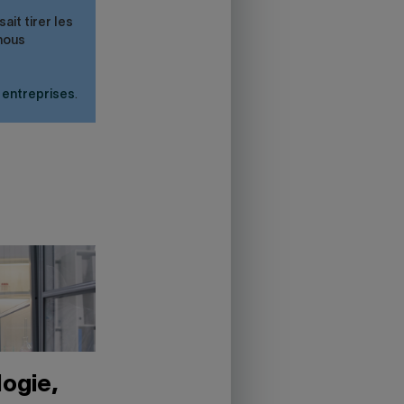
ait tirer les
 nous
 entreprises
.
logie,