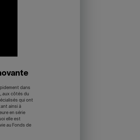
nnovante
rapidement dans
S, aux côtés du
écialisés qui ont
ant ainsi à
ure en série
oi elle est
 vie au Fonds de