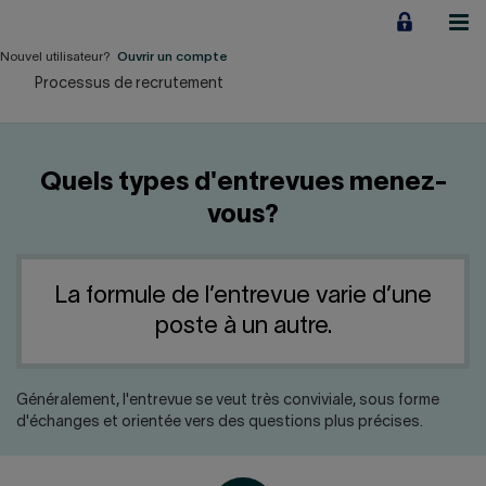
Aller
au
contenu
Nouvel utilisateur?
Ouvrir un compte
Processus de recrutement
Particuliers
Employeurs
Quels types d'entrevues menez-
Financement d'entreprise
vous?
Notre Impact
La formule de l’entrevue varie d’une
À propos
poste à un autre.
LIENS RAPIDES
Généralement, l'entrevue se veut très conviviale, sous forme
d'échanges et orientée vers des questions plus précises.
Accueil
Carrière