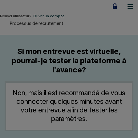
Aller
au
contenu
Nouvel utilisateur?
Ouvrir un compte
Processus de recrutement
Particuliers
Employeurs
Si mon entrevue est virtuelle,
Financement d'entreprise
pourrai-je tester la plateforme à
l'avance?
Notre Impact
À propos
Non, mais il est recommandé de vous
connecter quelques minutes avant
LIENS RAPIDES
votre entrevue afin de tester les
paramètres.
Accueil
Carrière