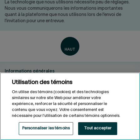
Nous joindre
Salle de presse
La technologie que nous utilisons nécessite peu de réglages.
Nous vous communiquerons les informations importantes
English
quant à la plateforme que nous utilisons lors de l’envoi de
l’invitation pour une entrevue.
Informations générales
Renseignements personnels
Utilisation des témoins
Conditions d'utilisation
On utilise des témoins (cookies) et des technologies
Accessibilité
similaires sur notre site Web pour améliorer votre
Personnaliser les témoins
expérience, renforcer la sécurité et personnaliser le
contenu que vous voyez. Votre consentement est
nécessaire pour l'utilisation de certains témoins optionnels.
ENGLISH
EN
Fonds de solidarité FTQ
2026
©
Personnaliser les témoins
Tout accepter