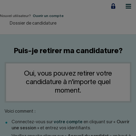
Aller
au
contenu
Nouvel utilisateur?
Ouvrir un compte
Dossier de candidature
Particuliers
Employeurs
Puis-je retirer ma candidature?
Financement d'entreprise
Notre Impact
Oui, vous pouvez retirer votre
candidature à n'importe quel
À propos
moment.
LIENS RAPIDES
Voici comment :
Connectez-vous sur
votre compte
en cliquant sur «
Ouvrir
Accueil
Carrière
une session
» et entrez vos identifiants.