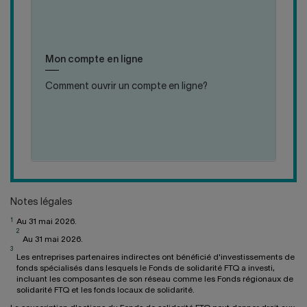
A-
cliquer
cliquer
T-
pour
pour
IL
fermer
ouvrir
Ouvrir un compte ne vous prendra que quelques
CRÉÉ
la
la
minutes. De plus, le tout est facile et sécurisé!
L'OFFRE
Mon compte en ligne
réponse
réponse
FLEXIFONDS?
Comment ouvrir un compte en ligne?
:
PLUS DE DÉTAILS
COMMENT
OUVRIR
UN
COMPTE
EN
LIGNE?
Notes légales
1
Au 31 mai 2026.
2
Au 31 mai 2026.
3
Les entreprises partenaires indirectes ont bénéficié d'investissements de
fonds spécialisés dans lesquels le Fonds de solidarité FTQ a investi,
incluant les composantes de son réseau comme les Fonds régionaux de
solidarité FTQ et les fonds locaux de solidarité.