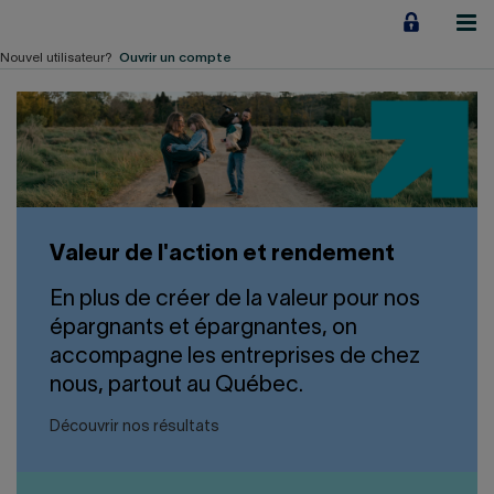
Aller
au
contenu
Nouvel utilisateur?
Ouvrir un compte
Particuliers
Employeurs
Financement d'entreprise
Valeur de l'action et rendement
Notre Impact
En plus de créer de la valeur pour nos
À propos
épargnants et épargnantes, on
accompagne les entreprises de chez
nous, partout au Québec.
LIENS RAPIDES
Découvrir nos résultats
Accueil
Carrière