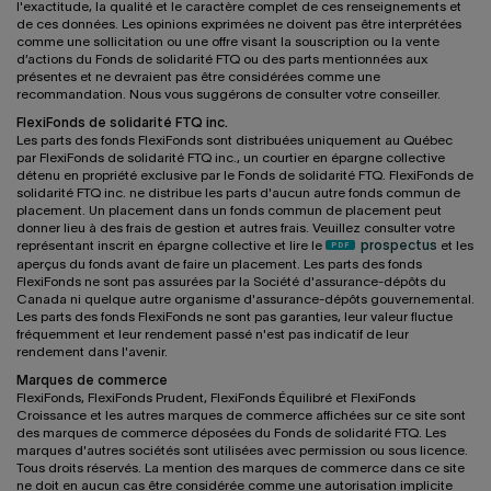
l'exactitude, la qualité et le caractère complet de ces renseignements et
de ces données. Les opinions exprimées ne doivent pas être interprétées
comme une sollicitation ou une offre visant la souscription ou la vente
d’actions du Fonds de solidarité FTQ ou des parts mentionnées aux
présentes et ne devraient pas être considérées comme une
recommandation. Nous vous suggérons de consulter votre conseiller.
FlexiFonds de solidarité FTQ inc.
Les parts des fonds FlexiFonds sont distribuées uniquement au Québec
par FlexiFonds de solidarité FTQ inc., un courtier en épargne collective
détenu en propriété exclusive par le Fonds de solidarité FTQ. FlexiFonds de
solidarité FTQ inc. ne distribue les parts d'aucun autre fonds commun de
placement. Un placement dans un fonds commun de placement peut
donner lieu à des frais de gestion et autres frais. Veuillez consulter votre
représentant inscrit en épargne collective et lire le
prospectus
et les
aperçus du fonds avant de faire un placement. Les parts des fonds
FlexiFonds ne sont pas assurées par la Société d'assurance-dépôts du
Canada ni quelque autre organisme d'assurance-dépôts gouvernemental.
Les parts des fonds FlexiFonds ne sont pas garanties, leur valeur fluctue
fréquemment et leur rendement passé n'est pas indicatif de leur
rendement dans l'avenir.
Marques de commerce
FlexiFonds, FlexiFonds Prudent, FlexiFonds Équilibré et FlexiFonds
Croissance et les autres marques de commerce affichées sur ce site sont
des marques de commerce déposées du Fonds de solidarité FTQ. Les
marques d'autres sociétés sont utilisées avec permission ou sous licence.
Tous droits réservés. La mention des marques de commerce dans ce site
ne doit en aucun cas être considérée comme une autorisation implicite