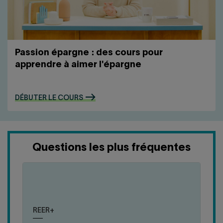
Passion épargne : des cours pour
apprendre à aimer l'épargne
DÉBUTER LE COURS
Questions les plus fréquentes
cliquer
cliquer
pour
pour
Le REER+ et les actions du Fonds vous offrent
fermer
ouvrir
deux avantages fiscaux qui, combinés, peuvent
REER+
la
la
vous donner une économie d'impôt variant entre
réponse
réponse
57 % et 83 % du montant souscrit!