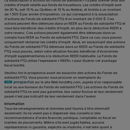
La souscription d'actions du Fonds de solidarité FTQ peut donner droit aux
crédits d'impôt relatifs aux fonds de travailleurs. Les crédits d'impôt sont
de 30 %, soit 15 % au Québec et 15 % au fédéral, et limités à un montant
de 1 500 $ par année d'imposition, ce qui correspond à la souscription
d'actions du Fonds de solidarité FTQ d'un montant de 5 000 $. Ces
actions peuvent être détenues dans un REER au Fonds de solidarité FTQ et
vous faire bénéficier des crédits d'impôt, en plus de la déduction REER à
votre revenu. Ces actions peuvent également être détenues dans un
compte hors REER au Fonds de solidarité FTQ. Dans ce cas, vous pouvez
uniquement réclamer les crédits d'impôt. Ainsi, en souscrivant des actions
du Fonds de solidarité FTQ détenues dans un REER au Fonds de solidarité
FTQ, vous pouvez, selon votre situation fiscale, bénéficier d'économies
d'impôt supplémentaires à la déduction REER habituelle. Le Fonds de
solidarité FTQ utilise l'expression « REER+ » pour illustrer cet avantage
fiscal bonifié.
Veuillez lire le prospectus avant de souscrire des actions du Fonds de
solidarité FTQ. Vous pouvez vous procurer un exemplaire du
prospectus
sur le site Web fondsftq.com, auprès d'un responsable
local ou aux bureaux du Fonds de solidarité FTQ. Les actions du Fonds de
solidarité FTQ ne sont pas garanties, leur valeur fluctue et leur rendement
passé n'est pas indicatif de leur rendement dans l'avenir.
Information
Tous les renseignements et données sont fournis à titre informatif
seulement; ils ne visent pas à dispenser des conseils ni des
recommandations d'ordre financier, juridique, comptable ou fiscal en
matière de placements. Même s'ils sont jugés fiables, aucune
représentation ni garantie, explicite ou implicite, n'est faite quant à