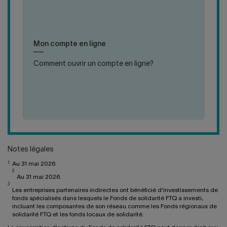
A-
cliquer
cliquer
T-
pour
pour
IL
fermer
ouvrir
Ouvrir un compte ne vous prendra que quelques
CRÉÉ
la
la
minutes. De plus, le tout est facile et sécurisé!
L'OFFRE
Mon compte en ligne
réponse
réponse
FLEXIFONDS?
Comment ouvrir un compte en ligne?
:
PLUS DE DÉTAILS
COMMENT
OUVRIR
UN
COMPTE
EN
LIGNE?
Notes légales
1
Au 31 mai 2026.
2
Au 31 mai 2026.
3
Les entreprises partenaires indirectes ont bénéficié d'investissements de
fonds spécialisés dans lesquels le Fonds de solidarité FTQ a investi,
incluant les composantes de son réseau comme les Fonds régionaux de
solidarité FTQ et les fonds locaux de solidarité.