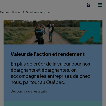
Aller
au
contenu
Nouvel utilisateur?
Ouvrir un compte
Particuliers
Employeurs
Financement d'entreprise
Valeur de l'action et rendement
Notre Impact
En plus de créer de la valeur pour nos
À propos
épargnants et épargnantes, on
accompagne les entreprises de chez
nous, partout au Québec.
LIENS RAPIDES
Découvrir nos résultats
Accueil
Carrière