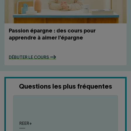
Passion épargne : des cours pour
apprendre à aimer l'épargne
DÉBUTER LE COURS
Questions les plus fréquentes
cliquer
cliquer
pour
pour
Le REER+ et les actions du Fonds vous offrent
fermer
ouvrir
deux avantages fiscaux qui, combinés, peuvent
REER+
la
la
vous donner une économie d'impôt variant entre
réponse
réponse
57 % et 83 % du montant souscrit!