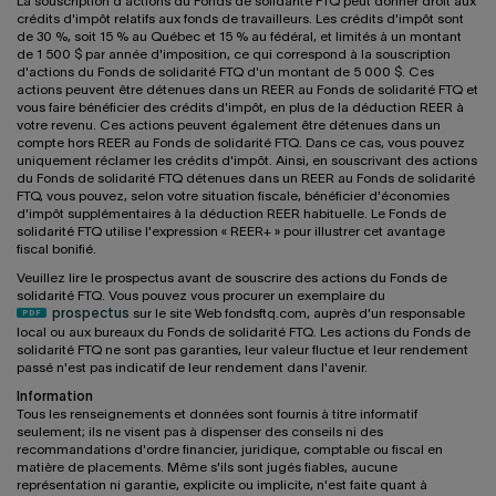
La souscription d'actions du Fonds de solidarité FTQ peut donner droit aux
crédits d'impôt relatifs aux fonds de travailleurs. Les crédits d'impôt sont
de 30 %, soit 15 % au Québec et 15 % au fédéral, et limités à un montant
de 1 500 $ par année d'imposition, ce qui correspond à la souscription
d'actions du Fonds de solidarité FTQ d'un montant de 5 000 $. Ces
actions peuvent être détenues dans un REER au Fonds de solidarité FTQ et
vous faire bénéficier des crédits d'impôt, en plus de la déduction REER à
votre revenu. Ces actions peuvent également être détenues dans un
compte hors REER au Fonds de solidarité FTQ. Dans ce cas, vous pouvez
uniquement réclamer les crédits d'impôt. Ainsi, en souscrivant des actions
du Fonds de solidarité FTQ détenues dans un REER au Fonds de solidarité
FTQ, vous pouvez, selon votre situation fiscale, bénéficier d'économies
d'impôt supplémentaires à la déduction REER habituelle. Le Fonds de
solidarité FTQ utilise l'expression « REER+ » pour illustrer cet avantage
fiscal bonifié.
Veuillez lire le prospectus avant de souscrire des actions du Fonds de
solidarité FTQ. Vous pouvez vous procurer un exemplaire du
prospectus
sur le site Web fondsftq.com, auprès d'un responsable
local ou aux bureaux du Fonds de solidarité FTQ. Les actions du Fonds de
solidarité FTQ ne sont pas garanties, leur valeur fluctue et leur rendement
passé n'est pas indicatif de leur rendement dans l'avenir.
Information
Tous les renseignements et données sont fournis à titre informatif
seulement; ils ne visent pas à dispenser des conseils ni des
recommandations d'ordre financier, juridique, comptable ou fiscal en
matière de placements. Même s'ils sont jugés fiables, aucune
représentation ni garantie, explicite ou implicite, n'est faite quant à