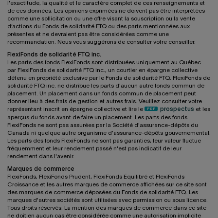
l'exactitude, la qualité et le caractère complet de ces renseignements et
de ces données. Les opinions exprimées ne doivent pas être interprétées
comme une sollicitation ou une offre visant la souscription ou la vente
d’actions du Fonds de solidarité FTQ ou des parts mentionnées aux
présentes et ne devraient pas être considérées comme une
recommandation. Nous vous suggérons de consulter votre conseiller.
FlexiFonds de solidarité FTQ inc.
Les parts des fonds FlexiFonds sont distribuées uniquement au Québec
par FlexiFonds de solidarité FTQ inc., un courtier en épargne collective
détenu en propriété exclusive par le Fonds de solidarité FTQ. FlexiFonds de
solidarité FTQ inc. ne distribue les parts d'aucun autre fonds commun de
placement. Un placement dans un fonds commun de placement peut
donner lieu à des frais de gestion et autres frais. Veuillez consulter votre
représentant inscrit en épargne collective et lire le
prospectus
et les
aperçus du fonds avant de faire un placement. Les parts des fonds
FlexiFonds ne sont pas assurées par la Société d'assurance-dépôts du
Canada ni quelque autre organisme d'assurance-dépôts gouvernemental.
Les parts des fonds FlexiFonds ne sont pas garanties, leur valeur fluctue
fréquemment et leur rendement passé n'est pas indicatif de leur
rendement dans l'avenir.
Marques de commerce
FlexiFonds, FlexiFonds Prudent, FlexiFonds Équilibré et FlexiFonds
Croissance et les autres marques de commerce affichées sur ce site sont
des marques de commerce déposées du Fonds de solidarité FTQ. Les
marques d'autres sociétés sont utilisées avec permission ou sous licence.
Tous droits réservés. La mention des marques de commerce dans ce site
ne doit en aucun cas être considérée comme une autorisation implicite