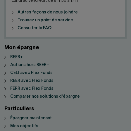
Nous joindre
Salle de presse
Lundi au vendredi : de 8 h 30 à 17 h
Autres façons de nous joindre
English
Trouvez un point de service
Consulter la FAQ
Mon épargne
REER+
Actions hors REER+
CELI avec FlexiFonds
REER avec FlexiFonds
FERR avec FlexiFonds
Comparer nos solutions d'épargne
Particuliers
Épargner maintenant
Mes objectifs