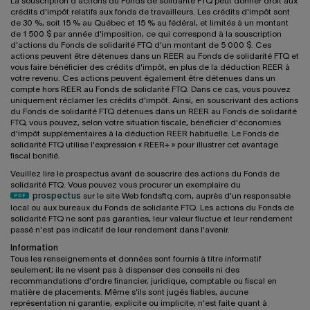
La souscription d'actions du Fonds de solidarité FTQ peut donner droit aux
crédits d'impôt relatifs aux fonds de travailleurs. Les crédits d'impôt sont
de 30 %, soit 15 % au Québec et 15 % au fédéral, et limités à un montant
de 1 500 $ par année d'imposition, ce qui correspond à la souscription
d'actions du Fonds de solidarité FTQ d'un montant de 5 000 $. Ces
actions peuvent être détenues dans un REER au Fonds de solidarité FTQ et
vous faire bénéficier des crédits d'impôt, en plus de la déduction REER à
votre revenu. Ces actions peuvent également être détenues dans un
compte hors REER au Fonds de solidarité FTQ. Dans ce cas, vous pouvez
uniquement réclamer les crédits d'impôt. Ainsi, en souscrivant des actions
du Fonds de solidarité FTQ détenues dans un REER au Fonds de solidarité
FTQ, vous pouvez, selon votre situation fiscale, bénéficier d'économies
d'impôt supplémentaires à la déduction REER habituelle. Le Fonds de
solidarité FTQ utilise l'expression « REER+ » pour illustrer cet avantage
fiscal bonifié.
Veuillez lire le prospectus avant de souscrire des actions du Fonds de
solidarité FTQ. Vous pouvez vous procurer un exemplaire du
prospectus
sur le site Web fondsftq.com, auprès d'un responsable
local ou aux bureaux du Fonds de solidarité FTQ. Les actions du Fonds de
solidarité FTQ ne sont pas garanties, leur valeur fluctue et leur rendement
passé n'est pas indicatif de leur rendement dans l'avenir.
Information
Tous les renseignements et données sont fournis à titre informatif
seulement; ils ne visent pas à dispenser des conseils ni des
recommandations d'ordre financier, juridique, comptable ou fiscal en
matière de placements. Même s'ils sont jugés fiables, aucune
représentation ni garantie, explicite ou implicite, n'est faite quant à