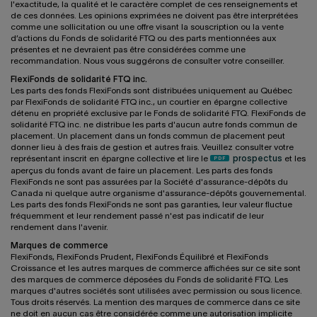
l'exactitude, la qualité et le caractère complet de ces renseignements et
de ces données. Les opinions exprimées ne doivent pas être interprétées
comme une sollicitation ou une offre visant la souscription ou la vente
d’actions du Fonds de solidarité FTQ ou des parts mentionnées aux
présentes et ne devraient pas être considérées comme une
recommandation. Nous vous suggérons de consulter votre conseiller.
FlexiFonds de solidarité FTQ inc.
Les parts des fonds FlexiFonds sont distribuées uniquement au Québec
par FlexiFonds de solidarité FTQ inc., un courtier en épargne collective
détenu en propriété exclusive par le Fonds de solidarité FTQ. FlexiFonds de
solidarité FTQ inc. ne distribue les parts d'aucun autre fonds commun de
placement. Un placement dans un fonds commun de placement peut
donner lieu à des frais de gestion et autres frais. Veuillez consulter votre
représentant inscrit en épargne collective et lire le
prospectus
et les
aperçus du fonds avant de faire un placement. Les parts des fonds
FlexiFonds ne sont pas assurées par la Société d'assurance-dépôts du
Canada ni quelque autre organisme d'assurance-dépôts gouvernemental.
Les parts des fonds FlexiFonds ne sont pas garanties, leur valeur fluctue
fréquemment et leur rendement passé n'est pas indicatif de leur
rendement dans l'avenir.
Marques de commerce
FlexiFonds, FlexiFonds Prudent, FlexiFonds Équilibré et FlexiFonds
Croissance et les autres marques de commerce affichées sur ce site sont
des marques de commerce déposées du Fonds de solidarité FTQ. Les
marques d'autres sociétés sont utilisées avec permission ou sous licence.
Tous droits réservés. La mention des marques de commerce dans ce site
ne doit en aucun cas être considérée comme une autorisation implicite