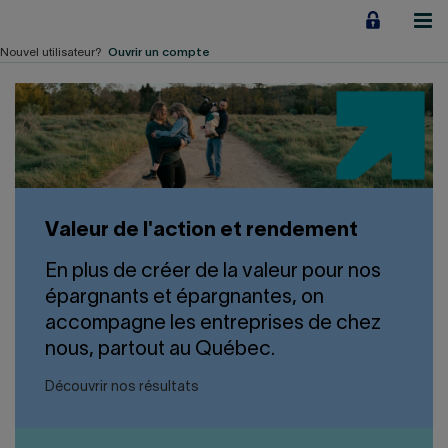
Aller
au
contenu
Nouvel utilisateur?
Ouvrir un compte
Particuliers
Employeurs
Financement d'entreprise
Valeur de l'action et rendement
Notre Impact
En plus de créer de la valeur pour nos
À propos
épargnants et épargnantes, on
accompagne les entreprises de chez
nous, partout au Québec.
LIENS RAPIDES
Découvrir nos résultats
Accueil
Carrière