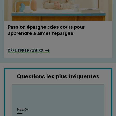
Passion épargne : des cours pour
apprendre à aimer l'épargne
DÉBUTER LE COURS
Questions les plus fréquentes
cliquer
cliquer
pour
pour
Le REER+ et les actions du Fonds vous offrent
fermer
ouvrir
deux avantages fiscaux qui, combinés, peuvent
REER+
la
la
vous donner une économie d'impôt variant entre
réponse
réponse
57 % et 83 % du montant souscrit!