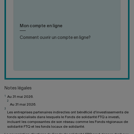
A-
cliquer
cliquer
T-
pour
pour
IL
fermer
ouvrir
Ouvrir un compte ne vous prendra que quelques
CRÉÉ
la
la
minutes. De plus, le tout est facile et sécurisé!
L'OFFRE
Mon compte en ligne
réponse
réponse
FLEXIFONDS?
Comment ouvrir un compte en ligne?
:
PLUS DE DÉTAILS
COMMENT
OUVRIR
UN
COMPTE
EN
LIGNE?
Notes légales
1
Au 31 mai 2026.
2
Au 31 mai 2026.
3
Les entreprises partenaires indirectes ont bénéficié d'investissements de
fonds spécialisés dans lesquels le Fonds de solidarité FTQ a investi,
incluant les composantes de son réseau comme les Fonds régionaux de
solidarité FTQ et les fonds locaux de solidarité.