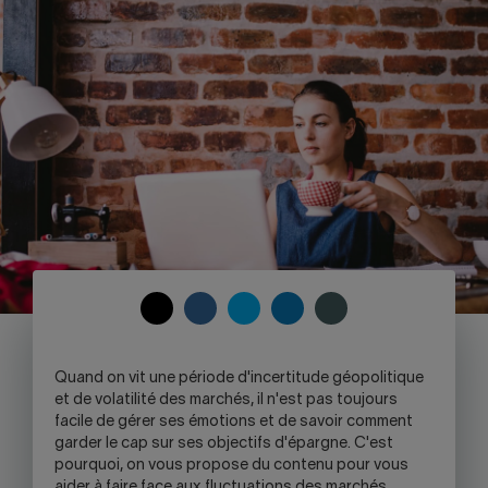
Nous joindre
Salle de presse
English
COPY
SHARE
SHARE
SHARE
SHARE
TO
ON
ON
ON
ON
CLIPBOARD
FACEBOOK
TWITTER
LINKEDIN
SKYPE
Q
uand on vit une période d'incertitude géopolitique
-
et de volatilité des marchés, il n'est pas toujours
WARNING,
facile de gérer ses émotions et de savoir comment
THIS
garder le cap sur ses objectifs d'épargne. C'est
LINK
pourquoi, on vous propose du contenu pour vous
WILL
aider à faire face aux fluctuations des marchés