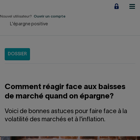
Aller
au
contenu
Nouvel utilisateur?
Ouvrir un compte
L'épargne positive
Particuliers
Employeurs
DOSSIER
Financement d'entreprise
Notre Impact
Comment réagir face aux baisses
À propos
de marché quand on épargne?
LIENS RAPIDES
Voici de bonnes astuces pour faire face à la
volatilité des marchés et à l'inflation.
Accueil
Carrière