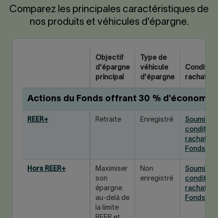
Comparez les principales caractéristiques de
nos produits et véhicules d'épargne.
Objectif
Type de
d'épargne
véhicule
Condition
principal
d'épargne
rachat
Actions du Fonds offrant 30 % d'économie
REER+
Retraite
Enregistré
Soumis a
condition
rachat du
Fonds
Hors REER+
Maximiser
Non
Soumis a
son
enregistré
condition
épargne
rachat du
au-delà de
Fonds
la limite
REER et