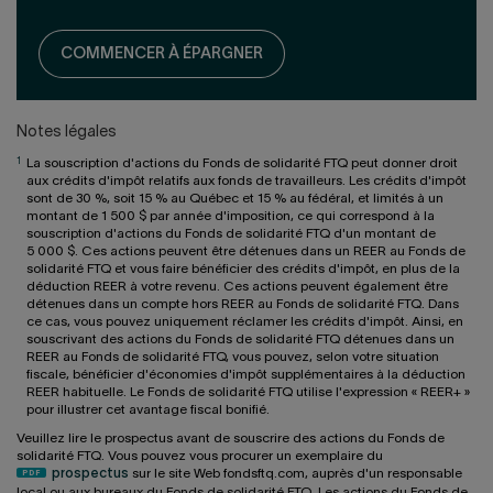
COMMENCER À ÉPARGNER
Notes légales
1
La souscription d'actions du Fonds de solidarité FTQ peut donner droit
aux crédits d'impôt relatifs aux fonds de travailleurs. Les crédits d'impôt
sont de 30 %, soit 15 % au Québec et 15 % au fédéral, et limités à un
montant de 1 500 $ par année d'imposition, ce qui correspond à la
souscription d'actions du Fonds de solidarité FTQ d'un montant de
5 000 $. Ces actions peuvent être détenues dans un REER au Fonds de
solidarité FTQ et vous faire bénéficier des crédits d'impôt, en plus de la
déduction REER à votre revenu. Ces actions peuvent également être
détenues dans un compte hors REER au Fonds de solidarité FTQ. Dans
ce cas, vous pouvez uniquement réclamer les crédits d'impôt. Ainsi, en
souscrivant des actions du Fonds de solidarité FTQ détenues dans un
REER au Fonds de solidarité FTQ, vous pouvez, selon votre situation
fiscale, bénéficier d'économies d'impôt supplémentaires à la déduction
REER habituelle. Le Fonds de solidarité FTQ utilise l'expression « REER+ »
pour illustrer cet avantage fiscal bonifié.
Veuillez lire le prospectus avant de souscrire des actions du Fonds de
solidarité FTQ. Vous pouvez vous procurer un exemplaire du
prospectus
sur le site Web fondsftq.com, auprès d'un responsable
local ou aux bureaux du Fonds de solidarité FTQ. Les actions du Fonds de