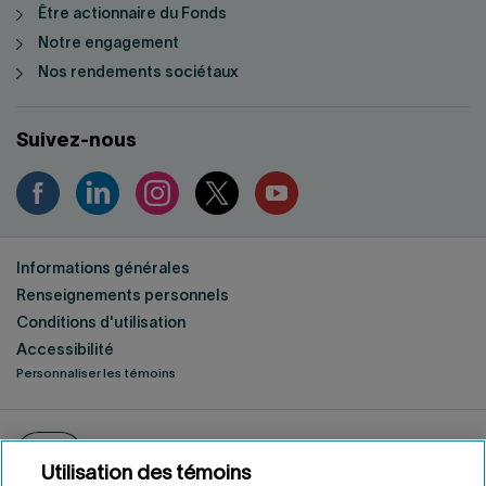
Être actionnaire du Fonds
Notre engagement
Nos rendements sociétaux
Suivez-nous
Informations générales
Renseignements personnels
Conditions d'utilisation
Accessibilité
Personnaliser les témoins
ENGLISH
EN
Fonds de solidarité FTQ
2026
©
Utilisation des témoins