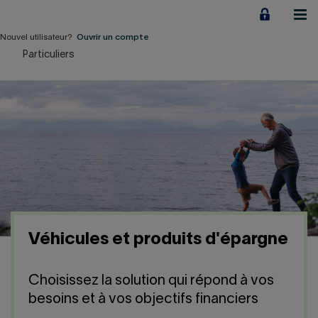
Aller
au
contenu
Nouvel utilisateur?
Ouvrir un compte
Particuliers
Particuliers
Employeurs
Financement d'entreprise
Notre Impact
À propos
Véhicules et produits d'épargne
LIENS RAPIDES
Choisissez la solution qui répond à vos
Accueil
Carrière
besoins et à vos objectifs financiers