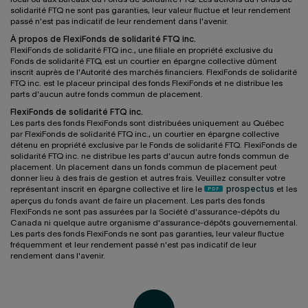
solidarité FTQ ne sont pas garanties, leur valeur fluctue et leur rendement
passé n'est pas indicatif de leur rendement dans l'avenir.
À propos de FlexiFonds de solidarité FTQ inc.
FlexiFonds de solidarité FTQ inc., une filiale en propriété exclusive du
Fonds de solidarité FTQ, est un courtier en épargne collective dûment
inscrit auprès de l'Autorité des marchés financiers. FlexiFonds de solidarité
FTQ inc. est le placeur principal des fonds FlexiFonds et ne distribue les
parts d'aucun autre fonds commun de placement.
FlexiFonds de solidarité FTQ inc.
Les parts des fonds FlexiFonds sont distribuées uniquement au Québec
par FlexiFonds de solidarité FTQ inc., un courtier en épargne collective
détenu en propriété exclusive par le Fonds de solidarité FTQ. FlexiFonds de
solidarité FTQ inc. ne distribue les parts d'aucun autre fonds commun de
placement. Un placement dans un fonds commun de placement peut
donner lieu à des frais de gestion et autres frais. Veuillez consulter votre
représentant inscrit en épargne collective et lire le
prospectus
et les
aperçus du fonds avant de faire un placement. Les parts des fonds
FlexiFonds ne sont pas assurées par la Société d'assurance-dépôts du
Canada ni quelque autre organisme d'assurance-dépôts gouvernemental.
Les parts des fonds FlexiFonds ne sont pas garanties, leur valeur fluctue
fréquemment et leur rendement passé n'est pas indicatif de leur
rendement dans l'avenir.