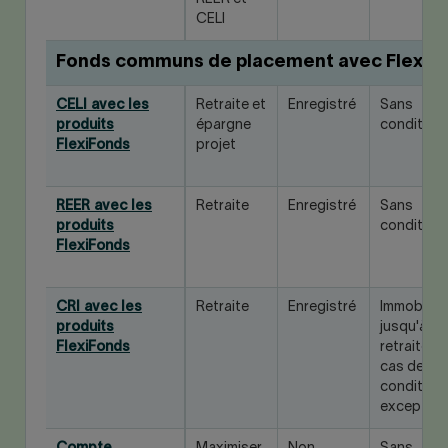
CELI
Fonds communs de placement avec FlexiF
CELI avec les
Retraite et
Enregistré
Sans
produits
épargne
condition
FlexiFonds
projet
REER avec les
Retraite
Enregistré
Sans
produits
condition
FlexiFonds
CRI avec les
Retraite
Enregistré
Immobilisé
produits
jusqu'à la
FlexiFonds
retraite, s
cas de
condition
exception