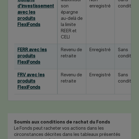
Compte
Maximiser
Non
Sans
d'investissement
son
enregistré
condition
avec les
épargne
produits
au-delà de
FlexiFonds
la limite
REER et
CELI
FERR avec les
Revenu de
Enregistré
Sans
produits
retraite
condition
FlexiFonds
FRV avec les
Revenu de
Enregistré
Sans
produits
retraite
condition
FlexiFonds
Soumis aux conditions de rachat du Fonds
Le Fonds peut racheter vos actions dans les
circonstances décrites dans les tableaux présentés