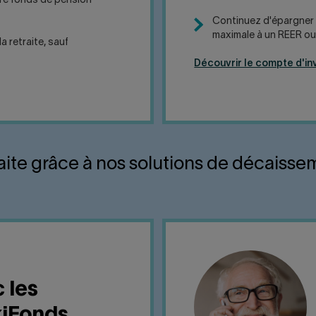
otre fonds de pension
Continuez d'épargner m
maximale à un REER ou 
 retraite, sauf
Découvrir le compte d'i
raite grâce à nos solutions de décaisse
 les
xiFonds