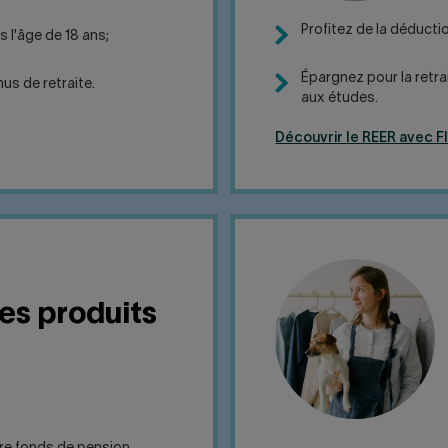
Profitez de la déducti
ès l'âge de 18 ans;
Épargnez pour la retrai
us de retraite.
aux études.
Découvrir le REER avec F
les produits