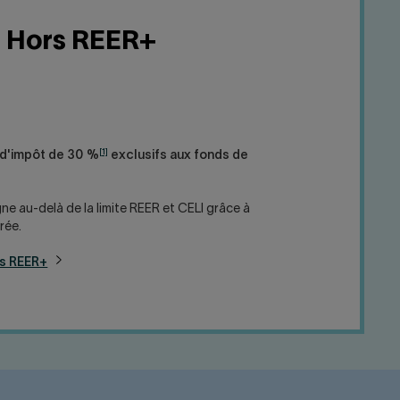
Hors REER+
[1]
 d'impôt de 30 %
exclusifs aux fonds de
e au-delà de la limite REER et CELI grâce à
rée.
rs REER+